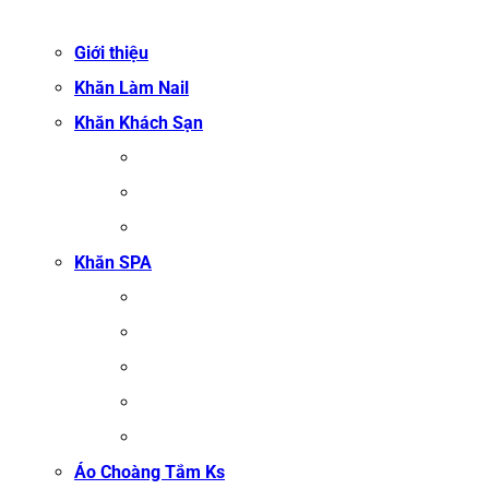
Giới thiệu
Khăn Làm Nail
Khăn Khách Sạn
KHĂN TẮM
KHĂN BÔNG XUẤT KHẨU
KHĂN MẶT
Khăn SPA
KHĂN TRẢI GIƯỜNG SPA
KHĂN GỘI SALON TÓC
KHĂN QUẤN BODY (KHĂN BODY)
KHĂN QUẤN TÓC SPA
KHĂN XÔNG HƠI
Áo Choàng Tắm Ks