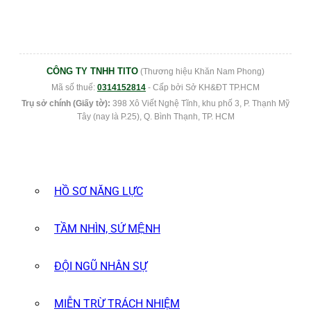
CÔNG TY TNHH TITO
(Thương hiệu Khăn Nam Phong)
Mã số thuế:
0314152814
- Cấp bởi Sở KH&ĐT TP.HCM
Trụ sở chính (Giấy tờ):
398 Xô Viết Nghệ Tĩnh, khu phố 3, P. Thạnh Mỹ
Tây (nay là P.25), Q. Bình Thạnh, TP. HCM
HỒ SƠ NĂNG LỰC
TẦM NHÌN, SỨ MỆNH
ĐỘI NGŨ NHÂN SỰ
MIỄN TRỪ TRÁCH NHIỆM