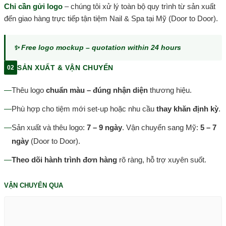
Chỉ cần gửi logo
– chúng tôi xử lý toàn bộ quy trình từ sản xuất
đến giao hàng trực tiếp tận tiệm Nail & Spa tại Mỹ (Door to Door).
✨ Free logo mockup – quotation within 24 hours
SẢN XUẤT & VẬN CHUYỂN
02
—
Thêu logo
chuẩn màu – đúng nhận diện
thương hiệu.
—
Phù hợp cho tiệm mới set-up hoặc nhu cầu
thay khăn định kỳ
.
—
Sản xuất và thêu logo:
7 – 9 ngày
. Vận chuyển sang Mỹ:
5 – 7
ngày
(Door to Door).
—
Theo dõi hành trình đơn hàng
rõ ràng, hỗ trợ xuyên suốt.
VẬN CHUYỂN QUA