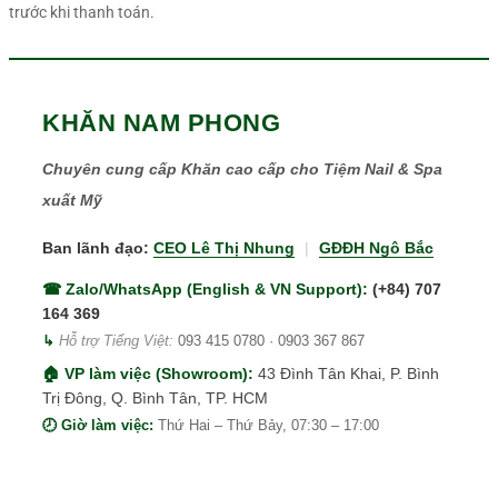
trước khi thanh toán.
KHĂN NAM PHONG
Chuyên cung cấp Khăn cao cấp cho Tiệm Nail & Spa
xuất Mỹ
Ban lãnh đạo:
CEO Lê Thị Nhung
|
GĐĐH Ngô Bắc
☎ Zalo/WhatsApp (English & VN Support):
(+84) 707
164 369
↳
Hỗ trợ Tiếng Việt:
093 415 0780
·
0903 367 867
🏠 VP làm việc (Showroom):
43 Đình Tân Khai, P. Bình
Trị Đông, Q. Bình Tân, TP. HCM
🕗 Giờ làm việc:
Thứ Hai – Thứ Bảy, 07:30 – 17:00