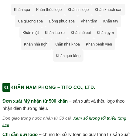
Khăn spa
Khăn thêu logo
Khăn in logo
Khăn khách sạn
Ga giường spa
Đồng phục spa
Khăn tắm
Khăn tay
Khăn mặt
Khăn lau xe
Khăn hồ bơi
Khăn gym
Khăn nhà nghỉ
Khăn nha khoa
Khăn bệnh viện
Khăn quà tặng
KHĂN NAM PHONG – TITO CO., LTD.
01
Đơn xuất Mỹ nhận từ 500 khăn
– sản xuất và thêu logo theo
nhận diện thương hiệu.
Đơn giao trong nước nhận từ 50 cái.
Xem số lượng tối thiểu từng
loại
Chỉ cần gửi logo
– chúng tôi xử lý toàn bộ quy trình từ sản xuất