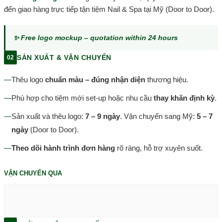
đến giao hàng trực tiếp tận tiệm Nail & Spa tại Mỹ (Door to Door).
✨ Free logo mockup – quotation within 24 hours
SẢN XUẤT & VẬN CHUYỂN
02
—
Thêu logo
chuẩn màu – đúng nhận diện
thương hiệu.
—
Phù hợp cho tiệm mới set-up hoặc nhu cầu
thay khăn định kỳ
.
—
Sản xuất và thêu logo:
7 – 9 ngày
. Vận chuyển sang Mỹ:
5 – 7
ngày
(Door to Door).
—
Theo dõi hành trình đơn hàng
rõ ràng, hỗ trợ xuyên suốt.
VẬN CHUYỂN QUA