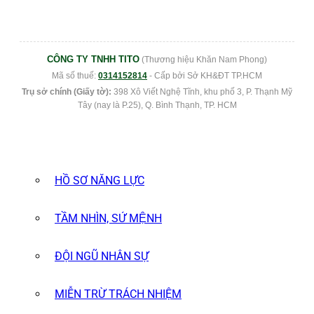
CÔNG TY TNHH TITO
(Thương hiệu Khăn Nam Phong)
Mã số thuế:
0314152814
- Cấp bởi Sở KH&ĐT TP.HCM
Trụ sở chính (Giấy tờ):
398 Xô Viết Nghệ Tĩnh, khu phố 3, P. Thạnh Mỹ
Tây (nay là P.25), Q. Bình Thạnh, TP. HCM
HỒ SƠ NĂNG LỰC
TẦM NHÌN, SỨ MỆNH
ĐỘI NGŨ NHÂN SỰ
MIỄN TRỪ TRÁCH NHIỆM