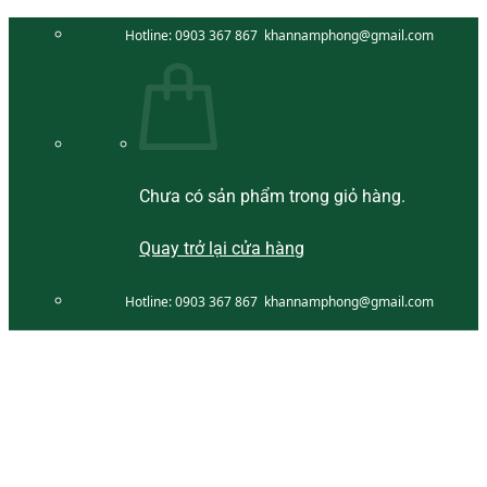
Bỏ
Hotline:
0903 367 867
khannamphong@gmail.com
qua
nội
dung
Chưa có sản phẩm trong giỏ hàng.
Quay trở lại cửa hàng
Hotline:
0903 367 867
khannamphong@gmail.com