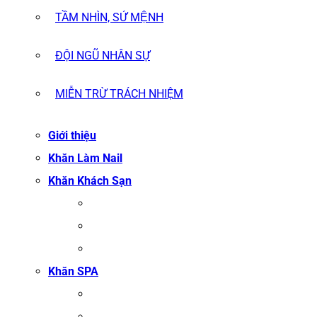
TẦM NHÌN, SỨ MỆNH
ĐỘI NGŨ NHÂN SỰ
MIỄN TRỪ TRÁCH NHIỆM
Giới thiệu
Khăn Làm Nail
Khăn Khách Sạn
KHĂN TẮM
KHĂN BÔNG XUẤT KHẨU
KHĂN MẶT
Khăn SPA
KHĂN TRẢI GIƯỜNG SPA