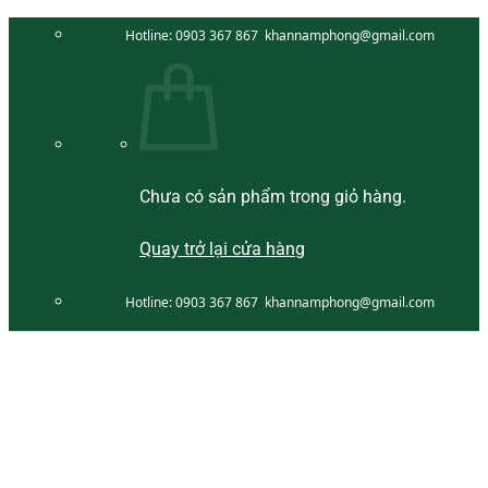
Bỏ
Hotline:
0903 367 867
khannamphong@gmail.com
qua
nội
dung
Chưa có sản phẩm trong giỏ hàng.
Quay trở lại cửa hàng
Hotline:
0903 367 867
khannamphong@gmail.com