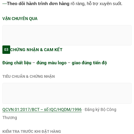
—
Theo dõi hành trình đơn hàng
rõ ràng, hỗ trợ xuyên suốt.
VẬN CHUYỂN QUA
CHỨNG NHẬN & CAM KẾT
03
Đúng chất liệu
–
đúng màu logo
–
giao đúng tiến độ
TIÊU CHUẨN & CHỨNG NHẬN
QCVN 01:2017/BCT – số IQC/HQDM/1996
· Đăng ký Bộ Công
Thương
KIỂM TRA TRƯỚC KHI ĐẶT HÀNG