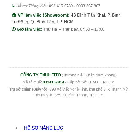
↳
Hỗ trợ Tiếng Việt:
093 415 0780
·
0903 367 867
🏠 VP làm việc (Showroom):
43 Đình Tân Khai, P. Bình
Trị Đông, Q. Bình Tân, TP. HCM
🕗 Giờ làm việc:
Thứ Hai – Thứ Bảy, 07:30 – 17:00
CÔNG TY TNHH TITO
(Thương hiệu Khăn Nam Phong)
Mã số thuế:
0314152814
- Cấp bởi Sở KH&ĐT TP.HCM
Trụ sở chính (Giấy tờ):
398 Xô Viết Nghệ Tĩnh, khu phố 3, P. Thạnh Mỹ
Tây (nay là P.25), Q. Bình Thạnh, TP. HCM
HỒ SƠ NĂNG LỰC