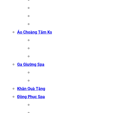
KHĂN GỘI SALON TÓC
KHĂN QUẤN BODY (KHĂN BODY)
KHĂN QUẤN TÓC SPA
KHĂN XÔNG HƠI
Áo Choàng Tắm Ks
ÁO CHOÀNG TẮM SPA
ÁO CHOÀNG BÔNG COTTON
ÁO CHOÀNG TỔ ONG COTTON TRẮNG
Ga Giường Spa
GA GIƯỜNG NỐI MI
GA GIƯỜNG GỘI ĐẦU
Khăn Quà Tặng
Đồng Phục Spa
ĐỒNG PHỤC MASSAGE