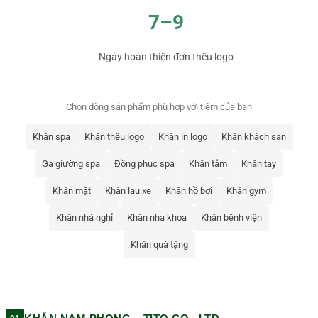
7–9
Ngày hoàn thiện đơn thêu logo
Chọn dòng sản phẩm phù hợp với tiệm của bạn
Khăn spa
Khăn thêu logo
Khăn in logo
Khăn khách sạn
Ga giường spa
Đồng phục spa
Khăn tắm
Khăn tay
Khăn mặt
Khăn lau xe
Khăn hồ bơi
Khăn gym
Khăn nhà nghỉ
Khăn nha khoa
Khăn bệnh viện
Khăn quà tặng