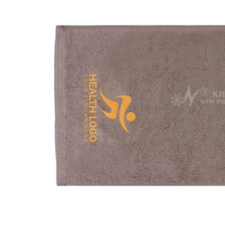
KHĂN SPA
Khăn Trải Giường Spa
Khăn Body
Khăn Quấn Tóc Spa
Khăn Xông Hơi
Khăn Salon Tóc, Gội Đầu
KHĂN NAIL
KHĂN KHÁCH SẠN
Khăn Tắm Hồ Bơi
Khăn Nhà Nghỉ
Thảm Chân Khách Sạn
KHĂN QUÀ TẶNG
KHĂN GIA ĐÌNH