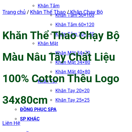
Khăn Tắm
Trang chủ
/
Khăn Thể Thao
/
Khăn Chạy Bộ
Khăn Tắm 50×100
Khăn Tắm 60×120
Khăn Thể Thao Chạy Bộ
Khăn Tắm 70×140
Khăn Mặt
Khăn Mặt 34×70
Màu Nâu Tây Chất Liệu
Khăn Mặt 34×80
Khăn Mặt 40×80
100% Cotton Thêu Logo
Khăn Tay
Khăn Tay 20×20
34x80cm
Khăn Tay 25×25
ĐỒNG PHỤC SPA
SP KHÁC
Liên Hệ