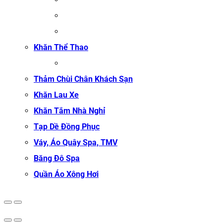
ĐỒNG PHỤC LỄ TÂN SPA
ĐỒNG PHỤC QUẢN LÝ SPA
ĐỒNG PHỤC KỸ THUẬT VIÊN SPA
Khăn Thể Thao
KHĂN TẬP GYM
Thảm Chùi Chân Khách Sạn
Khăn Lau Xe
Khăn Tắm Nhà Nghỉ
Tạp Dề Đồng Phục
Váy, Áo Quây Spa, TMV
Băng Đô Spa
Quần Áo Xông Hơi