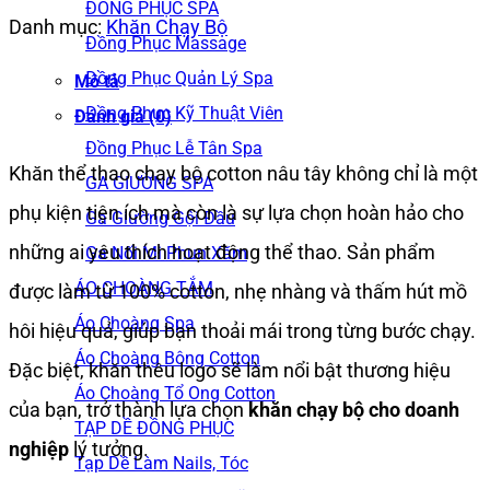
ĐỒNG PHỤC SPA
Danh mục:
Khăn Chạy Bộ
Đồng Phục Massage
Đồng Phục Quản Lý Spa
Mô tả
Đồng Phục Kỹ Thuật Viên
Đánh giá (0)
Đồng Phục Lễ Tân Spa
Khăn thể thao chạy bộ cotton nâu tây không chỉ là một
GA GIƯỜNG SPA
phụ kiện tiện ích mà còn là sự lựa chọn hoàn hảo cho
Ga Giường Gội Đầu
những ai yêu thích hoạt động thể thao. Sản phẩm
Ga Nối Mi Phun Xăm
ÁO CHOÀNG TẮM
được làm từ 100% cotton, nhẹ nhàng và thấm hút mồ
Áo Choàng Spa
hôi hiệu quả, giúp bạn thoải mái trong từng bước chạy.
Áo Choàng Bông Cotton
Đặc biệt, khăn thêu logo sẽ làm nổi bật thương hiệu
Áo Choàng Tổ Ong Cotton
của bạn, trở thành lựa chọn
khăn chạy bộ cho doanh
TẠP DỀ ĐỒNG PHỤC
nghiệp
lý tưởng.
Tạp Dề Làm Nails, Tóc