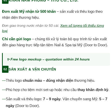
KHĂN NAM PHONG – TITO CO., LTD.
01
Đơn xuất Mỹ nhận từ 500 khăn
– sản xuất và thêu logo theo
nhận diện thương hiệu.
Đơn giao trong nước nhận từ 50 cái.
Xem số lượng tối thiểu từng
loại
Chỉ cần gửi logo
– chúng tôi xử lý toàn bộ quy trình từ sản xuất
đến giao hàng trực tiếp tận tiệm Nail & Spa tại Mỹ (Door to Door).
✨ Free logo mockup – quotation within 24 hours
SẢN XUẤT & VẬN CHUYỂN
02
—
Thêu logo
chuẩn màu – đúng nhận diện
thương hiệu.
—
Phù hợp cho tiệm mới set-up hoặc nhu cầu
thay khăn định kỳ
.
—
Sản xuất và thêu logo:
7 – 9 ngày
. Vận chuyển sang Mỹ:
5 – 7
ngày
(Door to Door).