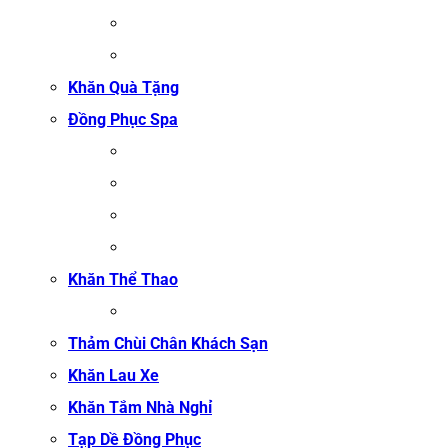
GA GIƯỜNG NỐI MI
GA GIƯỜNG GỘI ĐẦU
Khăn Quà Tặng
Đồng Phục Spa
ĐỒNG PHỤC MASSAGE
ĐỒNG PHỤC LỄ TÂN SPA
ĐỒNG PHỤC QUẢN LÝ SPA
ĐỒNG PHỤC KỸ THUẬT VIÊN SPA
Khăn Thể Thao
KHĂN TẬP GYM
Thảm Chùi Chân Khách Sạn
Khăn Lau Xe
Khăn Tắm Nhà Nghỉ
Tạp Dề Đồng Phục