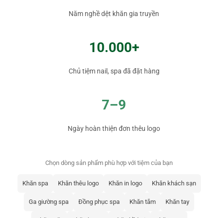
Năm nghề dệt khăn gia truyền
10.000+
Chủ tiệm nail, spa đã đặt hàng
7–9
Ngày hoàn thiện đơn thêu logo
Chọn dòng sản phẩm phù hợp với tiệm của bạn
Khăn spa
Khăn thêu logo
Khăn in logo
Khăn khách sạn
Ga giường spa
Đồng phục spa
Khăn tắm
Khăn tay