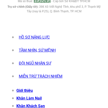
Mã số thuế:
0314152814
- Cấp bởi Sở KH&ĐT TP.HCM
Trụ sở chính (Giấy tờ):
398 Xô Viết Nghệ Tĩnh, khu phố 3, P. Thạnh Mỹ
Tây (nay là P.25), Q. Bình Thạnh, TP. HCM
HỒ SƠ NĂNG LỰC
TẦM NHÌN, SỨ MỆNH
ĐỘI NGŨ NHÂN SỰ
MIỄN TRỪ TRÁCH NHIỆM
Giới thiệu
Khăn Làm Nail
Khăn Khách Sạn