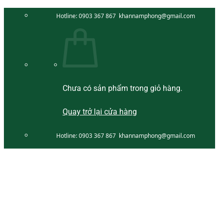
Bỏ
Hotline:
0903 367 867
khannamphong@gmail.com
qua
nội
dung
Chưa có sản phẩm trong giỏ hàng.
Quay trở lại cửa hàng
Hotline:
0903 367 867
khannamphong@gmail.com