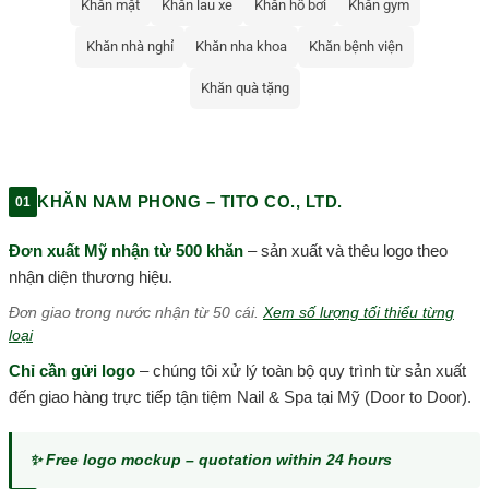
Khăn mặt
Khăn lau xe
Khăn hồ bơi
Khăn gym
Khăn nhà nghỉ
Khăn nha khoa
Khăn bệnh viện
Khăn quà tặng
KHĂN NAM PHONG – TITO CO., LTD.
01
Đơn xuất Mỹ nhận từ 500 khăn
– sản xuất và thêu logo theo
nhận diện thương hiệu.
Đơn giao trong nước nhận từ 50 cái.
Xem số lượng tối thiểu từng
loại
Chỉ cần gửi logo
– chúng tôi xử lý toàn bộ quy trình từ sản xuất
đến giao hàng trực tiếp tận tiệm Nail & Spa tại Mỹ (Door to Door).
✨ Free logo mockup – quotation within 24 hours