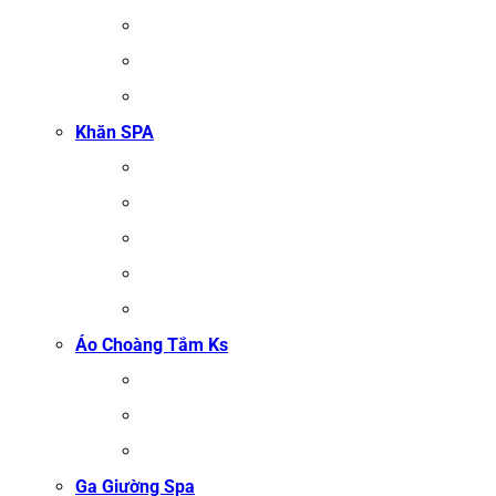
KHĂN TẮM
KHĂN BÔNG XUẤT KHẨU
KHĂN MẶT
Khăn SPA
KHĂN TRẢI GIƯỜNG SPA
KHĂN GỘI SALON TÓC
KHĂN QUẤN BODY (KHĂN BODY)
KHĂN QUẤN TÓC SPA
KHĂN XÔNG HƠI
Áo Choàng Tắm Ks
ÁO CHOÀNG TẮM SPA
ÁO CHOÀNG BÔNG COTTON
ÁO CHOÀNG TỔ ONG COTTON TRẮNG
Ga Giường Spa