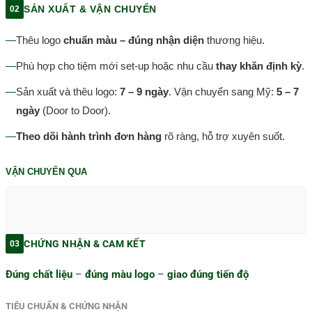
SẢN XUẤT & VẬN CHUYỂN
02
—
Thêu logo
chuẩn màu – đúng nhận diện
thương hiệu.
—
Phù hợp cho tiệm mới set-up hoặc nhu cầu
thay khăn định kỳ
.
—
Sản xuất và thêu logo:
7 – 9 ngày
. Vận chuyển sang Mỹ:
5 – 7
ngày
(Door to Door).
—
Theo dõi hành trình đơn hàng
rõ ràng, hỗ trợ xuyên suốt.
VẬN CHUYỂN QUA
CHỨNG NHẬN & CAM KẾT
03
Đúng chất liệu
–
đúng màu logo
–
giao đúng tiến độ
TIÊU CHUẨN & CHỨNG NHẬN