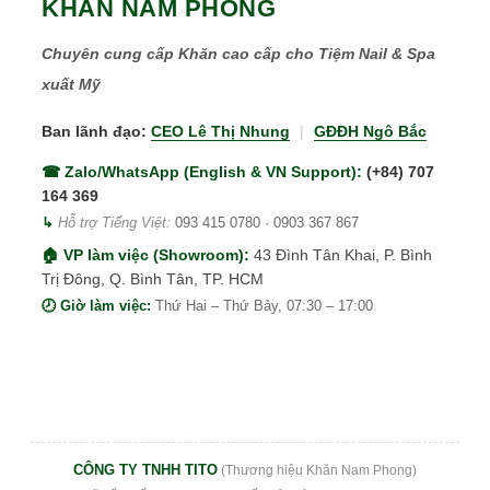
KHĂN NAM PHONG
Chuyên cung cấp Khăn cao cấp cho Tiệm Nail & Spa
xuất Mỹ
Ban lãnh đạo:
CEO Lê Thị Nhung
|
GĐĐH Ngô Bắc
☎ Zalo/WhatsApp (English & VN Support):
(+84) 707
164 369
↳
Hỗ trợ Tiếng Việt:
093 415 0780
·
0903 367 867
🏠 VP làm việc (Showroom):
43 Đình Tân Khai, P. Bình
Trị Đông, Q. Bình Tân, TP. HCM
🕗 Giờ làm việc:
Thứ Hai – Thứ Bảy, 07:30 – 17:00
CÔNG TY TNHH TITO
(Thương hiệu Khăn Nam Phong)