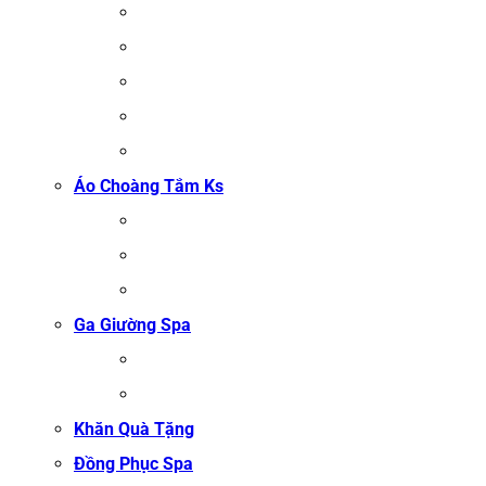
KHĂN TRẢI GIƯỜNG SPA
KHĂN GỘI SALON TÓC
KHĂN QUẤN BODY (KHĂN BODY)
KHĂN QUẤN TÓC SPA
KHĂN XÔNG HƠI
Áo Choàng Tắm Ks
ÁO CHOÀNG TẮM SPA
ÁO CHOÀNG BÔNG COTTON
ÁO CHOÀNG TỔ ONG COTTON TRẮNG
Ga Giường Spa
GA GIƯỜNG NỐI MI
GA GIƯỜNG GỘI ĐẦU
Khăn Quà Tặng
Đồng Phục Spa