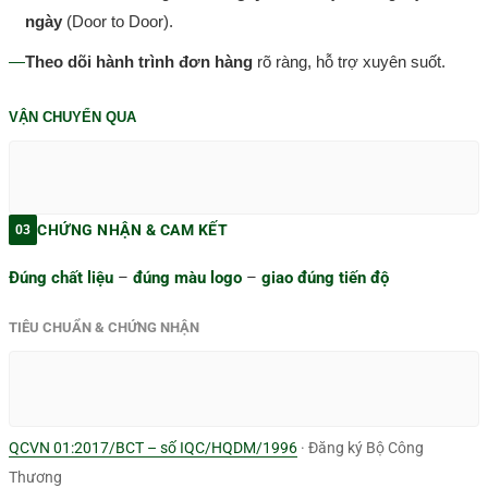
ngày
(Door to Door).
—
Theo dõi hành trình đơn hàng
rõ ràng, hỗ trợ xuyên suốt.
VẬN CHUYỂN QUA
CHỨNG NHẬN & CAM KẾT
03
Đúng chất liệu
–
đúng màu logo
–
giao đúng tiến độ
TIÊU CHUẨN & CHỨNG NHẬN
QCVN 01:2017/BCT – số IQC/HQDM/1996
· Đăng ký Bộ Công
Thương