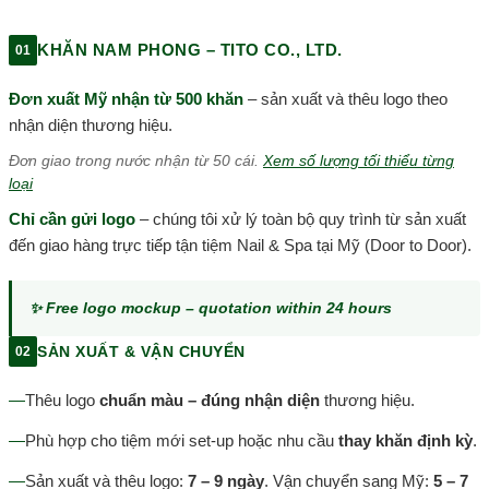
KHĂN NAM PHONG – TITO CO., LTD.
01
Đơn xuất Mỹ nhận từ 500 khăn
– sản xuất và thêu logo theo
nhận diện thương hiệu.
Đơn giao trong nước nhận từ 50 cái.
Xem số lượng tối thiểu từng
loại
Chỉ cần gửi logo
– chúng tôi xử lý toàn bộ quy trình từ sản xuất
đến giao hàng trực tiếp tận tiệm Nail & Spa tại Mỹ (Door to Door).
✨ Free logo mockup – quotation within 24 hours
SẢN XUẤT & VẬN CHUYỂN
02
—
Thêu logo
chuẩn màu – đúng nhận diện
thương hiệu.
—
Phù hợp cho tiệm mới set-up hoặc nhu cầu
thay khăn định kỳ
.
—
Sản xuất và thêu logo:
7 – 9 ngày
. Vận chuyển sang Mỹ:
5 – 7