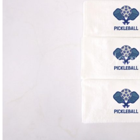
KHĂN SPA
Khăn Trải Giường Spa
Khăn Body
Khăn Quấn Tóc Spa
Khăn Xông Hơi
Khăn Salon Tóc, Gội Đầu
KHĂN NAIL
KHĂN KHÁCH SẠN
Khăn Tắm Hồ Bơi
Khăn Nhà Nghỉ
Thảm Chân Khách Sạn
KHĂN QUÀ TẶNG
KHĂN GIA ĐÌNH