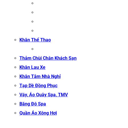
ĐỒNG PHỤC MASSAGE
ĐỒNG PHỤC LỄ TÂN SPA
ĐỒNG PHỤC QUẢN LÝ SPA
ĐỒNG PHỤC KỸ THUẬT VIÊN SPA
Khăn Thể Thao
KHĂN TẬP GYM
Thảm Chùi Chân Khách Sạn
Khăn Lau Xe
Khăn Tắm Nhà Nghỉ
Tạp Dề Đồng Phục
Váy, Áo Quây Spa, TMV
Băng Đô Spa
Quần Áo Xông Hơi