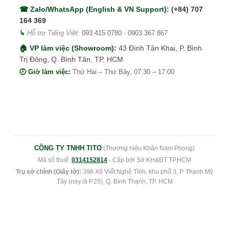
☎ Zalo/WhatsApp (English & VN Support):
(+84) 707
164 369
↳
Hỗ trợ Tiếng Việt:
093 415 0780
·
0903 367 867
🏠 VP làm việc (Showroom):
43 Đình Tân Khai, P. Bình
Trị Đông, Q. Bình Tân, TP. HCM
🕗 Giờ làm việc:
Thứ Hai – Thứ Bảy, 07:30 – 17:00
CÔNG TY TNHH TITO
(Thương hiệu Khăn Nam Phong)
Mã số thuế:
0314152814
- Cấp bởi Sở KH&ĐT TP.HCM
Trụ sở chính (Giấy tờ):
398 Xô Viết Nghệ Tĩnh, khu phố 3, P. Thạnh Mỹ
Tây (nay là P.25), Q. Bình Thạnh, TP. HCM