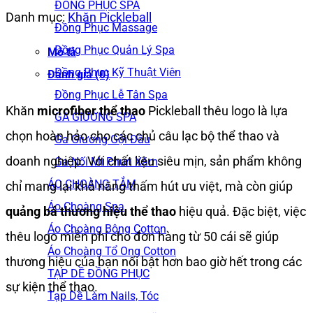
ĐỒNG PHỤC SPA
Danh mục:
Khăn Pickleball
Đồng Phục Massage
Đồng Phục Quản Lý Spa
Mô tả
Đồng Phục Kỹ Thuật Viên
Đánh giá (0)
Đồng Phục Lễ Tân Spa
Khăn
microfiber thể thao
Pickleball thêu logo là lựa
GA GIƯỜNG SPA
chọn hoàn hảo cho các chủ câu lạc bộ thể thao và
Ga Giường Gội Đầu
doanh nghiệp. Với chất liệu siêu mịn, sản phẩm không
Ga Nối Mi Phun Xăm
ÁO CHOÀNG TẮM
chỉ mang lại khả năng thấm hút ưu việt, mà còn giúp
Áo Choàng Spa
quảng bá thương hiệu thể thao
hiệu quả. Đặc biệt, việc
Áo Choàng Bông Cotton
thêu logo miễn phí cho đơn hàng từ 50 cái sẽ giúp
Áo Choàng Tổ Ong Cotton
thương hiệu của bạn nổi bật hơn bao giờ hết trong các
TẠP DỀ ĐỒNG PHỤC
sự kiện thể thao.
Tạp Dề Làm Nails, Tóc