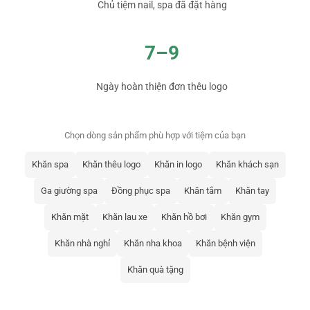
Chủ tiệm nail, spa đã đặt hàng
7–9
Ngày hoàn thiện đơn thêu logo
Chọn dòng sản phẩm phù hợp với tiệm của bạn
Khăn spa
Khăn thêu logo
Khăn in logo
Khăn khách sạn
Ga giường spa
Đồng phục spa
Khăn tắm
Khăn tay
Khăn mặt
Khăn lau xe
Khăn hồ bơi
Khăn gym
Khăn nhà nghỉ
Khăn nha khoa
Khăn bệnh viện
Khăn quà tặng