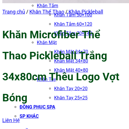
Khăn Tắm
Trang chủ
/
Khăn Thể Thao
/
Khăn Pickleball
Khăn Tắm 50×100
Khăn Tắm 60×120
Khăn Microfiber Thể
Khăn Tắm 70×140
Khăn Mặt
Khăn Mặt 34×70
Thao Pickleball Trắng
Khăn Mặt 34×80
Khăn Mặt 40×80
34x80cm Thêu Logo Vợt
Khăn Tay
Khăn Tay 20×20
Bóng
Khăn Tay 25×25
ĐỒNG PHỤC SPA
SP KHÁC
Liên Hệ