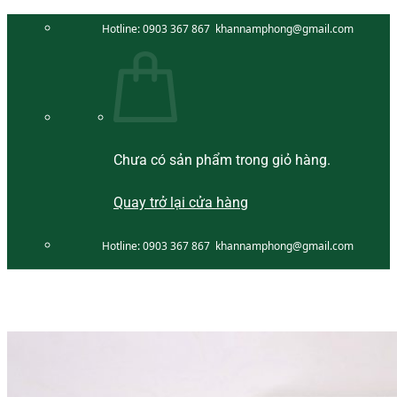
Bỏ
Hotline:
0903 367 867
khannamphong@gmail.com
qua
nội
dung
Chưa có sản phẩm trong giỏ hàng.
Quay trở lại cửa hàng
Hotline:
0903 367 867
khannamphong@gmail.com