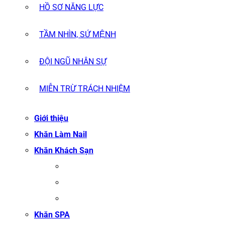
HỒ SƠ NĂNG LỰC
TẦM NHÌN, SỨ MỆNH
ĐỘI NGŨ NHÂN SỰ
MIỄN TRỪ TRÁCH NHIỆM
Giới thiệu
Khăn Làm Nail
Khăn Khách Sạn
KHĂN TẮM
KHĂN BÔNG XUẤT KHẨU
KHĂN MẶT
Khăn SPA