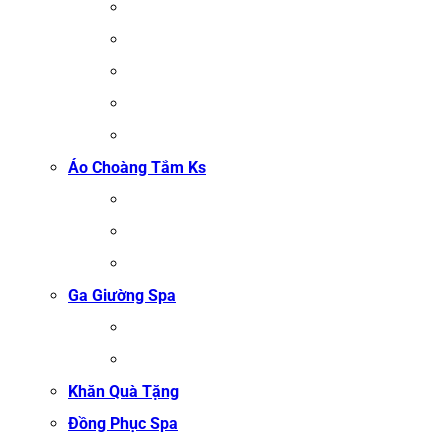
KHĂN TRẢI GIƯỜNG SPA
KHĂN GỘI SALON TÓC
KHĂN QUẤN BODY (KHĂN BODY)
KHĂN QUẤN TÓC SPA
KHĂN XÔNG HƠI
Áo Choàng Tắm Ks
ÁO CHOÀNG TẮM SPA
ÁO CHOÀNG BÔNG COTTON
ÁO CHOÀNG TỔ ONG COTTON TRẮNG
Ga Giường Spa
GA GIƯỜNG NỐI MI
GA GIƯỜNG GỘI ĐẦU
Khăn Quà Tặng
Đồng Phục Spa