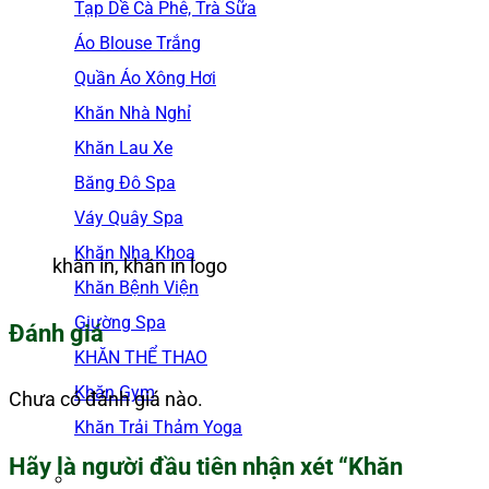
Tạp Dề Cà Phê, Trà Sữa
Áo Blouse Trắng
Quần Áo Xông Hơi
Khăn Nhà Nghỉ
Khăn Lau Xe
Băng Đô Spa
Váy Quây Spa
Khăn Nha Khoa
khăn in, khăn in logo
Khăn Bệnh Viện
Giường Spa
Đánh giá
KHĂN THỂ THAO
Khăn Gym
Chưa có đánh giá nào.
Khăn Trải Thảm Yoga
Hãy là người đầu tiên nhận xét “Khăn