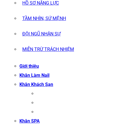
HỒ SƠ NĂNG LỰC
TẦM NHÌN, SỨ MỆNH
ĐỘI NGŨ NHÂN SỰ
MIỄN TRỪ TRÁCH NHIỆM
Giới thiệu
Khăn Làm Nail
Khăn Khách Sạn
KHĂN TẮM
KHĂN BÔNG XUẤT KHẨU
KHĂN MẶT
Khăn SPA