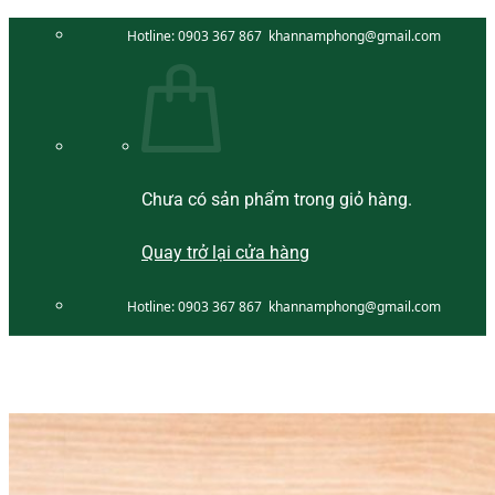
Bỏ
Hotline:
0903 367 867
khannamphong@gmail.com
qua
nội
dung
Chưa có sản phẩm trong giỏ hàng.
Quay trở lại cửa hàng
Hotline:
0903 367 867
khannamphong@gmail.com