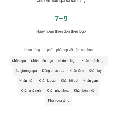
Chủ tiệm nail, spa đã đặt hàng
7–9
Ngày hoàn thiện đơn thêu logo
Chọn dòng sản phẩm phù hợp với tiệm của bạn
Khăn spa
Khăn thêu logo
Khăn in logo
Khăn khách sạn
Ga giường spa
Đồng phục spa
Khăn tắm
Khăn tay
Khăn mặt
Khăn lau xe
Khăn hồ bơi
Khăn gym
Khăn nhà nghỉ
Khăn nha khoa
Khăn bệnh viện
Khăn quà tặng