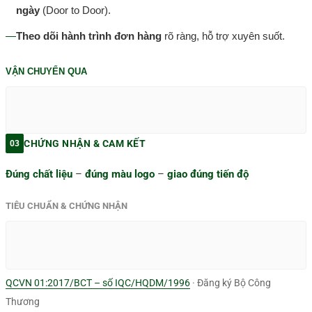
ngày
(Door to Door).
—
Theo dõi hành trình đơn hàng
rõ ràng, hỗ trợ xuyên suốt.
VẬN CHUYỂN QUA
CHỨNG NHẬN & CAM KẾT
03
Đúng chất liệu
–
đúng màu logo
–
giao đúng tiến độ
TIÊU CHUẨN & CHỨNG NHẬN
QCVN 01:2017/BCT – số IQC/HQDM/1996
· Đăng ký Bộ Công
Thương