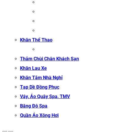
ĐỒNG PHỤC MASSAGE
ĐỒNG PHỤC LỄ TÂN SPA
ĐỒNG PHỤC QUẢN LÝ SPA
ĐỒNG PHỤC KỸ THUẬT VIÊN SPA
Khăn Thể Thao
KHĂN TẬP GYM
Thảm Chùi Chân Khách Sạn
Khăn Lau Xe
Khăn Tắm Nhà Nghỉ
Tạp Dề Đồng Phục
Váy, Áo Quây Spa, TMV
Băng Đô Spa
Quần Áo Xông Hơi