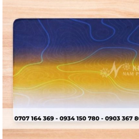
KHĂN SPA
Khăn Trải Giường Spa
Khăn Body
Khăn Quấn Tóc Spa
Khăn Xông Hơi
Khăn Salon Tóc, Gội Đầu
KHĂN NAIL
KHĂN KHÁCH SẠN
Khăn Tắm Hồ Bơi
Khăn Nhà Nghỉ
Thảm Chân Khách Sạn
KHĂN QUÀ TẶNG
KHĂN GIA ĐÌNH