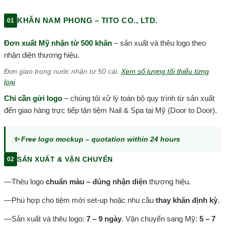
KHĂN NAM PHONG – TITO CO., LTD.
01
Đơn xuất Mỹ nhận từ 500 khăn
– sản xuất và thêu logo theo
nhận diện thương hiệu.
Đơn giao trong nước nhận từ 50 cái.
Xem số lượng tối thiểu từng
loại
Chỉ cần gửi logo
– chúng tôi xử lý toàn bộ quy trình từ sản xuất
đến giao hàng trực tiếp tận tiệm Nail & Spa tại Mỹ (Door to Door).
✨ Free logo mockup – quotation within 24 hours
SẢN XUẤT & VẬN CHUYỂN
02
—
Thêu logo
chuẩn màu – đúng nhận diện
thương hiệu.
—
Phù hợp cho tiệm mới set-up hoặc nhu cầu
thay khăn định kỳ
.
—
Sản xuất và thêu logo:
7 – 9 ngày
. Vận chuyển sang Mỹ:
5 – 7