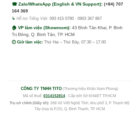
☎ Zalo/WhatsApp (English & VN Support):
(+84) 707
164 369
↳
Hỗ trợ Tiếng Việt:
093 415 0780
·
0903 367 867
🏠 VP làm việc (Showroom):
43 Đình Tân Khai, P. Bình
Trị Đông, Q. Bình Tân, TP. HCM
🕗 Giờ làm việc:
Thứ Hai – Thứ Bảy, 07:30 – 17:00
CÔNG TY TNHH TITO
(Thương hiệu Khăn Nam Phong)
Mã số thuế:
0314152814
- Cấp bởi Sở KH&ĐT TP.HCM
Trụ sở chính (Giấy tờ):
398 Xô Viết Nghệ Tĩnh, khu phố 3, P. Thạnh Mỹ
Tây (nay là P.25), Q. Bình Thạnh, TP. HCM