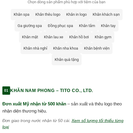
Chọn dòng sản phẩm phù hợp với tiệm của bạn
Khăn spa
Khăn thêu logo
Khăn in logo
Khăn khách sạn
Ga giường spa
Đồng phục spa
Khăn tắm
Khăn tay
Khăn mặt
Khăn lau xe
Khăn hồ bơi
Khăn gym
Khăn nhà nghỉ
Khăn nha khoa
Khăn bệnh viện
Khăn quà tặng
KHĂN NAM PHONG – TITO CO., LTD.
01
Đơn xuất Mỹ nhận từ 500 khăn
– sản xuất và thêu logo theo
nhận diện thương hiệu.
Đơn giao trong nước nhận từ 50 cái.
Xem số lượng tối thiểu từng
loại