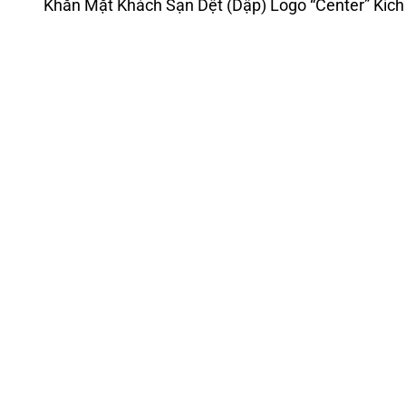
Khăn Mặt Khách Sạn Dệt (Dập) Logo “Center” Kí