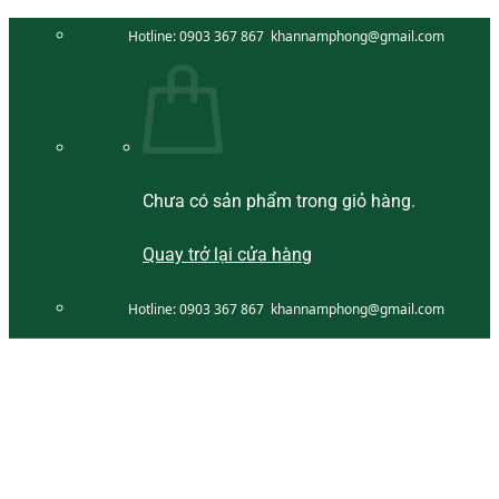
Bỏ
Hotline:
0903 367 867
khannamphong@gmail.com
qua
nội
dung
Chưa có sản phẩm trong giỏ hàng.
Quay trở lại cửa hàng
Hotline:
0903 367 867
khannamphong@gmail.com