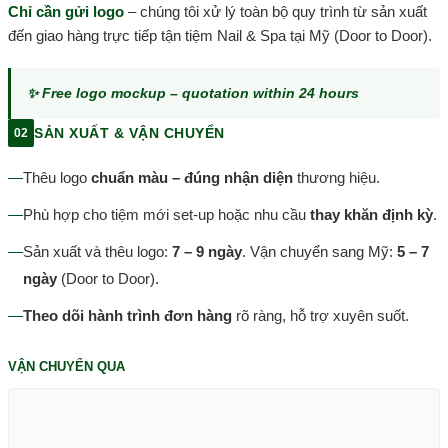
Chỉ cần gửi logo
– chúng tôi xử lý toàn bộ quy trình từ sản xuất
đến giao hàng trực tiếp tận tiệm Nail & Spa tại Mỹ (Door to Door).
✨ Free logo mockup – quotation within 24 hours
SẢN XUẤT & VẬN CHUYỂN
02
—
Thêu logo
chuẩn màu – đúng nhận diện
thương hiệu.
—
Phù hợp cho tiệm mới set-up hoặc nhu cầu
thay khăn định kỳ
.
—
Sản xuất và thêu logo:
7 – 9 ngày
. Vận chuyển sang Mỹ:
5 – 7
ngày
(Door to Door).
—
Theo dõi hành trình đơn hàng
rõ ràng, hỗ trợ xuyên suốt.
VẬN CHUYỂN QUA