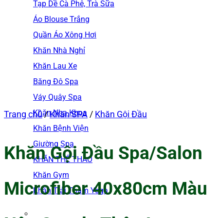
Tạp Dề Cà Phê, Trà Sữa
Áo Blouse Trắng
Quần Áo Xông Hơi
Khăn Nhà Nghỉ
Khăn Lau Xe
Băng Đô Spa
Váy Quây Spa
Khăn Nha Khoa
Trang chủ
/
Khăn SPA
/
Khăn Gội Đầu
Khăn Bệnh Viện
Giường Spa
Khăn Gội Đầu Spa/Salon
KHĂN THỂ THAO
Khăn Gym
Microfiber 40x80cm Màu
Khăn Trải Thảm Yoga