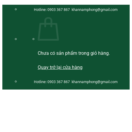
Bỏ
Hotline:
0903 367 867
khannamphong@gmail.com
qua
nội
dung
Chưa có sản phẩm trong giỏ hàng.
Quay trở lại cửa hàng
Hotline:
0903 367 867
khannamphong@gmail.com