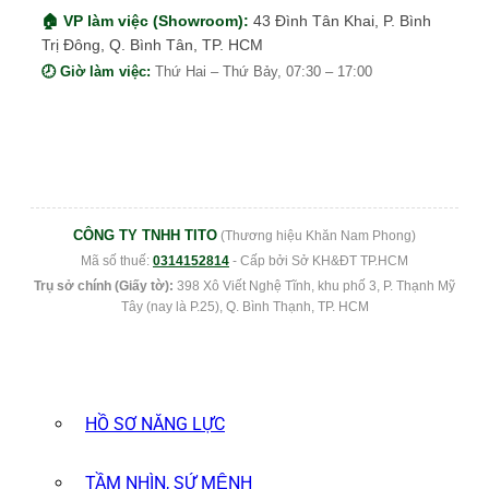
🏠 VP làm việc (Showroom):
43 Đình Tân Khai, P. Bình
Trị Đông, Q. Bình Tân, TP. HCM
🕗 Giờ làm việc:
Thứ Hai – Thứ Bảy, 07:30 – 17:00
CÔNG TY TNHH TITO
(Thương hiệu Khăn Nam Phong)
Mã số thuế:
0314152814
- Cấp bởi Sở KH&ĐT TP.HCM
Trụ sở chính (Giấy tờ):
398 Xô Viết Nghệ Tĩnh, khu phố 3, P. Thạnh Mỹ
Tây (nay là P.25), Q. Bình Thạnh, TP. HCM
HỒ SƠ NĂNG LỰC
TẦM NHÌN, SỨ MỆNH