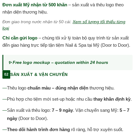
Đơn xuất Mỹ nhận từ 500 khăn
– sản xuất và thêu logo theo
nhận diện thương hiệu.
Đơn giao trong nước nhận từ 50 cái.
Xem số lượng tối thiểu từng
loại
Chỉ cần gửi logo
– chúng tôi xử lý toàn bộ quy trình từ sản xuất
đến giao hàng trực tiếp tận tiệm Nail & Spa tại Mỹ (Door to Door).
✨ Free logo mockup – quotation within 24 hours
SẢN XUẤT & VẬN CHUYỂN
02
—
Thêu logo
chuẩn màu – đúng nhận diện
thương hiệu.
—
Phù hợp cho tiệm mới set-up hoặc nhu cầu
thay khăn định kỳ
.
—
Sản xuất và thêu logo:
7 – 9 ngày
. Vận chuyển sang Mỹ:
5 – 7
ngày
(Door to Door).
—
Theo dõi hành trình đơn hàng
rõ ràng, hỗ trợ xuyên suốt.