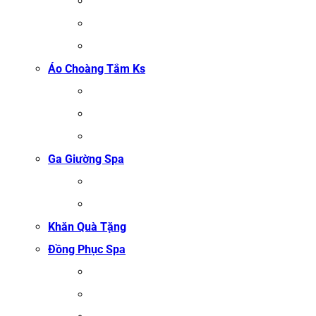
KHĂN QUẤN BODY (KHĂN BODY)
KHĂN QUẤN TÓC SPA
KHĂN XÔNG HƠI
Áo Choàng Tắm Ks
ÁO CHOÀNG TẮM SPA
ÁO CHOÀNG BÔNG COTTON
ÁO CHOÀNG TỔ ONG COTTON TRẮNG
Ga Giường Spa
GA GIƯỜNG NỐI MI
GA GIƯỜNG GỘI ĐẦU
Khăn Quà Tặng
Đồng Phục Spa
ĐỒNG PHỤC MASSAGE
ĐỒNG PHỤC LỄ TÂN SPA