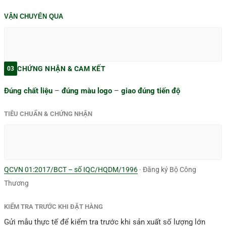
VẬN CHUYỂN QUA
CHỨNG NHẬN & CAM KẾT
03
Đúng chất liệu
–
đúng màu logo
–
giao đúng tiến độ
TIÊU CHUẨN & CHỨNG NHẬN
QCVN 01:2017/BCT – số IQC/HQDM/1996
· Đăng ký Bộ Công
Thương
KIỂM TRA TRƯỚC KHI ĐẶT HÀNG
Gửi mẫu thực tế để kiểm tra trước khi sản xuất số lượng lớn