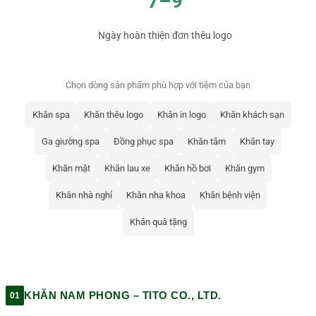
7–9
Ngày hoàn thiện đơn thêu logo
Chọn dòng sản phẩm phù hợp với tiệm của bạn
Khăn spa
Khăn thêu logo
Khăn in logo
Khăn khách sạn
Ga giường spa
Đồng phục spa
Khăn tắm
Khăn tay
Khăn mặt
Khăn lau xe
Khăn hồ bơi
Khăn gym
Khăn nhà nghỉ
Khăn nha khoa
Khăn bệnh viện
Khăn quà tặng
KHĂN NAM PHONG – TITO CO., LTD.
01