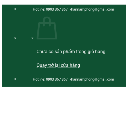
Bỏ
Hotline:
0903 367 867
khannamphong@gmail.com
qua
nội
dung
Chưa có sản phẩm trong giỏ hàng.
Quay trở lại cửa hàng
Hotline:
0903 367 867
khannamphong@gmail.com