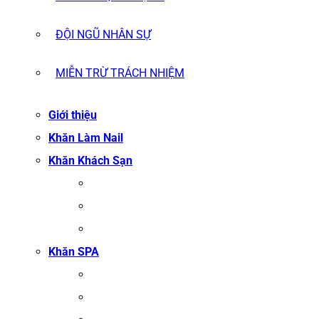
ĐỘI NGŨ NHÂN SỰ
MIỄN TRỪ TRÁCH NHIỆM
Giới thiệu
Khăn Làm Nail
Khăn Khách Sạn
KHĂN TẮM
KHĂN BÔNG XUẤT KHẨU
KHĂN MẶT
Khăn SPA
KHĂN TRẢI GIƯỜNG SPA
KHĂN GỘI SALON TÓC