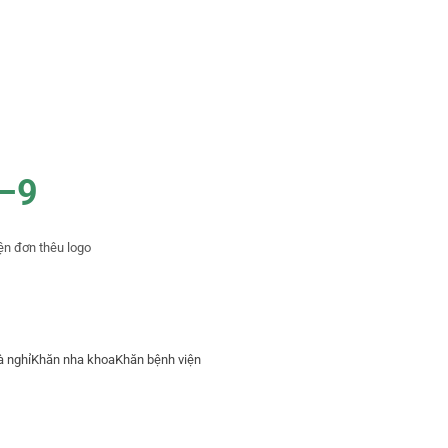
–9
ện đơn thêu logo
à nghỉ
Khăn nha khoa
Khăn bệnh viện