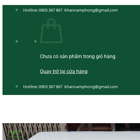
Bỏ
Hotline:
0903 367 867
khannamphong@gmail.com
qua
nội
dung
Chưa có sản phẩm trong giỏ hàng.
Quay trở lại cửa hàng
Hotline:
0903 367 867
khannamphong@gmail.com