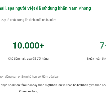
nail, spa người Việt đã sử dụng khăn Nam Phong
Duy trì chất lượng ổn định suốt nhiều năm
10.000+
7
Chủ tiệm nail, spa đã đặt hàng
Ngày hoàn thi
họn dòng sản phẩm phù hợp với tiệm của bạn
 phục spa
Khăn tắm
Khăn tay
Khăn mặt
Khăn lau xe
Khăn hồ bơi
Khăn gym
Khăn nh
Khăn quà tặng