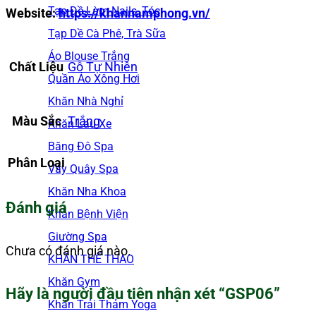
Tạp Dề Làm Nails, Tóc
Website:
https://khannamphong.vn/
Tạp Dề Cà Phê, Trà Sữa
Áo Blouse Trắng
Chất Liệu
Gỗ Tự Nhiên
Quần Áo Xông Hơi
Khăn Nhà Nghỉ
Màu Sắc
Trắng
Khăn Lau Xe
Băng Đô Spa
Phân Loại
Váy Quây Spa
Khăn Nha Khoa
Đánh giá
Khăn Bệnh Viện
Giường Spa
Chưa có đánh giá nào.
KHĂN THỂ THAO
Khăn Gym
Hãy là người đầu tiên nhận xét “GSP06”
Khăn Trải Thảm Yoga