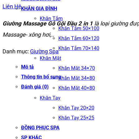
Liên Hệ
KHĂN GIA ĐÌNH
Khăn Tắm
Giường Massage Gỗ Gội Đầu 2 in 1
là loại giường đư
Khăn Tắm 50×100
Massage- xông hơi,..
Khăn Tắm 60×120
Khăn Tắm 70×140
Danh mục:
Giường Spa
Khăn Mặt
Mô tả
Khăn Mặt 34×70
Thông tin bổ sung
Khăn Mặt 34×80
Đánh giá (0)
Khăn Mặt 40×80
Khăn Tay
Khăn Tay 20×20
Khăn Tay 25×25
ĐỒNG PHỤC SPA
SP KHÁC