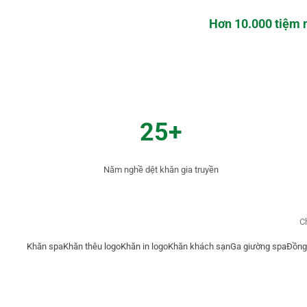
Hơn 10.000 tiệm 
25+
Năm nghề dệt khăn gia truyền
C
Khăn spa
Khăn thêu logo
Khăn in logo
Khăn khách sạn
Ga giường spa
Đồng