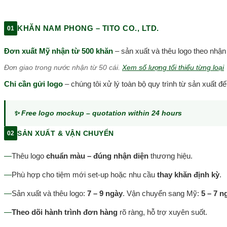
KHĂN NAM PHONG – TITO CO., LTD.
01
Đơn xuất Mỹ nhận từ 500 khăn
– sản xuất và thêu logo theo nhận
Đơn giao trong nước nhận từ 50 cái.
Xem số lượng tối thiểu từng loại
Chỉ cần gửi logo
– chúng tôi xử lý toàn bộ quy trình từ sản xuất đế
✨ Free logo mockup – quotation within 24 hours
SẢN XUẤT & VẬN CHUYỂN
02
—
Thêu logo
chuẩn màu – đúng nhận diện
thương hiệu.
—
Phù hợp cho tiệm mới set-up hoặc nhu cầu
thay khăn định kỳ
.
—
Sản xuất và thêu logo:
7 – 9 ngày
. Vận chuyển sang Mỹ:
5 – 7 n
—
Theo dõi hành trình đơn hàng
rõ ràng, hỗ trợ xuyên suốt.