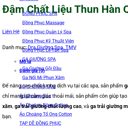
Đậm Chất Liệu Thun Hàn 
ĐỒNG PHỤC SPA
Đồng Phục Massage
Liên Hệ
Đồng Phục Quản Lý Spa
Đồng Phục Kỹ Thuật Viên
Danh mục:
Dra Giường Spa, TMV
Đồng Phục Lễ Tân Spa
GA GIƯỜNG SPA
Mô tả
Ga Giường Gội Đầu
Đánh giá (0)
Ga Nối Mi Phun Xăm
Để nâng cao chất lượng dịch vụ tại các spa, sản phẩm
g
ÁO CHOÀNG TẮM
chỉ mang lại cảm giác thoải mái, sản phẩm còn giúp tạo
Áo Choàng Spa
Áo Choàng Bông Cotton
xăm
,
ga trải giường chất lượng cao
, và
ga trải giường 
Áo Choàng Tổ Ong Cotton
bạn.
TẠP DỀ ĐỒNG PHỤC