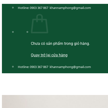
Bỏ
Hotline:
0903 367 867
khannamphong@gmail.com
qua
nội
dung
Chưa có sản phẩm trong giỏ hàng.
Quay trở lại cửa hàng
Hotline:
0903 367 867
khannamphong@gmail.com