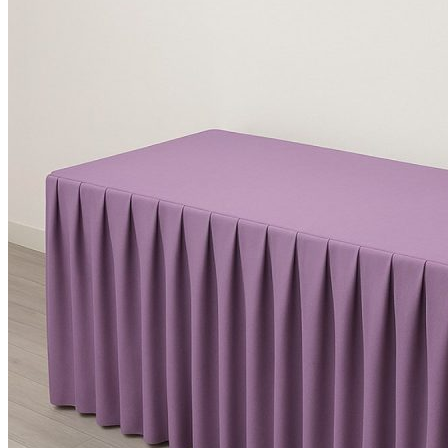
KHĂN SPA
Khăn Trải Giường Spa
Khăn Body
Khăn Quấn Tóc Spa
Khăn Xông Hơi
Khăn Salon Tóc, Gội Đầu
KHĂN NAIL
KHĂN KHÁCH SẠN
Khăn Tắm Hồ Bơi
Khăn Nhà Nghỉ
Thảm Chân Khách Sạn
KHĂN QUÀ TẶNG