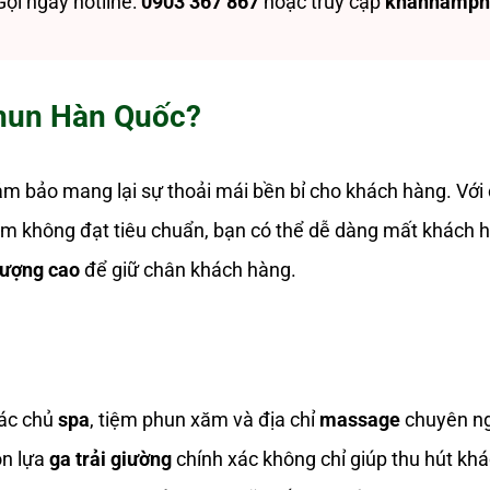
Gọi ngay hotline:
0903 367 867
hoặc truy cập
khannamph
Thun Hàn Quốc?
 bảo mang lại sự thoải mái bền bỉ cho khách hàng. Với 
ẩm không đạt tiêu chuẩn, bạn có thể dễ dàng mất khách 
 lượng cao
để giữ chân khách hàng.
ác chủ
spa
, tiệm phun xăm và địa chỉ
massage
chuyên ng
ọn lựa
ga trải giường
chính xác không chỉ giúp thu hút kh