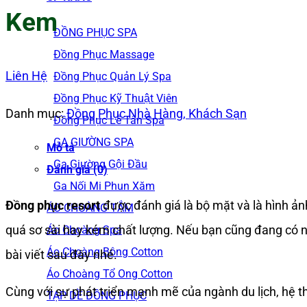
Kem
ĐỒNG PHỤC SPA
Đồng Phục Massage
Liên Hệ
Đồng Phục Quản Lý Spa
Đồng Phục Kỹ Thuật Viên
Danh mục:
Đồng Phục Nhà Hàng, Khách Sạn
Đồng Phục Lễ Tân Spa
GA GIƯỜNG SPA
Mô tả
Ga Giường Gội Đầu
Đánh giá (0)
Ga Nối Mi Phun Xăm
Đồng phục resort
được đánh giá là bộ mặt và là hình ả
ÁO CHOÀNG TẮM
quá sơ sài hay kém chất lượng. Nếu bạn cũng đang có n
Áo Choàng Spa
Áo Choàng Bông Cotton
bài viết sau đây nhé.
Áo Choàng Tổ Ong Cotton
Cùng với sự phát triển mạnh mẽ của ngành du lịch, hệ
TẠP DỀ ĐỒNG PHỤC