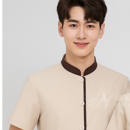
KHĂN SPA
Khăn Trải Giường Spa
Khăn Body
Khăn Quấn Tóc Spa
Khăn Xông Hơi
Khăn Salon Tóc, Gội Đầu
KHĂN NAIL
KHĂN KHÁCH SẠN
Khăn Tắm Hồ Bơi
Khăn Nhà Nghỉ
Thảm Chân Khách Sạn
KHĂN QUÀ TẶNG