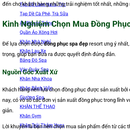
đến cho khách hàng những trải nghiệm tốt nhất, những 
Tạp Dề Làm Nails, Tóc
Tạp Dề Cà Phê, Trà Sữa
Kinh Nghiệm Chọn Mua Đồng Phục
Áo Blouse Trắng
Quần Áo Xông Hơi
Khăn Nhà Nghỉ
Để lựa chọn được
đồng phục spa đẹp
resort ưng ý nhất,
Khăn Lau Xe
trọng, giúp bạn đưa ra được quyết định đúng đắn.
Băng Đô Spa
Váy Quây Spa
Nguồn Gốc Xuất Xứ
Khăn Nha Khoa
Khăn Bệnh Viện
Khách hàng nên lựa chọn đồng phục được sản xuất bởi đơ
Giường Spa
nay, có vô số các đơn vị sản xuất đồng phục trong lĩnh 
KHĂN THỂ THAO
giản.
Khăn Gym
Khăn Trải Thảm Yoga
Lời khuyên là bạn nên chọn mua sản phẩm đến từ các t