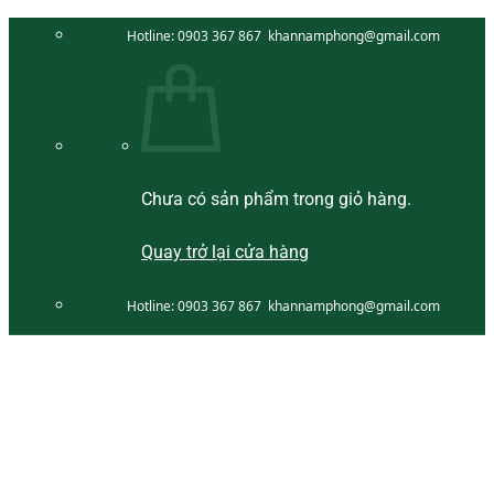
Bỏ
Hotline:
0903 367 867
khannamphong@gmail.com
qua
nội
dung
Chưa có sản phẩm trong giỏ hàng.
Quay trở lại cửa hàng
Hotline:
0903 367 867
khannamphong@gmail.com