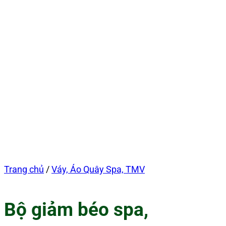
Trang chủ
/
Váy, Áo Quây Spa, TMV
Bộ giảm béo spa,