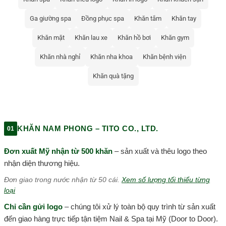
Ga giường spa
Đồng phục spa
Khăn tắm
Khăn tay
Khăn mặt
Khăn lau xe
Khăn hồ bơi
Khăn gym
Khăn nhà nghỉ
Khăn nha khoa
Khăn bệnh viện
Khăn quà tặng
KHĂN NAM PHONG – TITO CO., LTD.
01
Đơn xuất Mỹ nhận từ 500 khăn
– sản xuất và thêu logo theo
nhận diện thương hiệu.
Đơn giao trong nước nhận từ 50 cái.
Xem số lượng tối thiểu từng
loại
Chỉ cần gửi logo
– chúng tôi xử lý toàn bộ quy trình từ sản xuất
đến giao hàng trực tiếp tận tiệm Nail & Spa tại Mỹ (Door to Door).