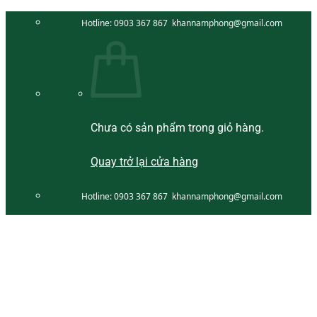
Bỏ
Hotline:
0903 367 867
khannamphong@gmail.com
qua
nội
dung
Chưa có sản phẩm trong giỏ hàng.
Quay trở lại cửa hàng
Hotline:
0903 367 867
khannamphong@gmail.com