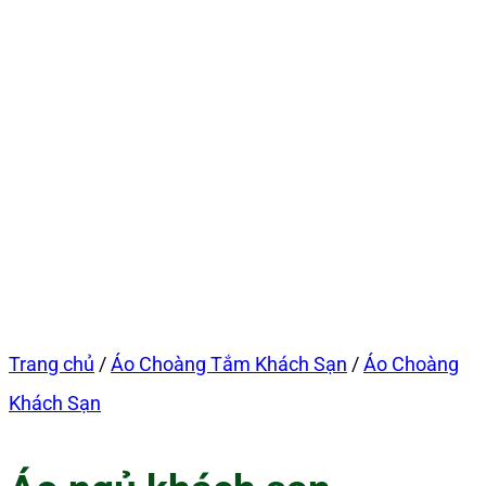
Trang chủ
/
Áo Choàng Tắm Khách Sạn
/
Áo Choàng
Khách Sạn