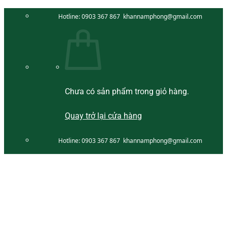
Bỏ
Hotline:
0903 367 867
khannamphong@gmail.com
qua
nội
dung
Chưa có sản phẩm trong giỏ hàng.
Quay trở lại cửa hàng
Hotline:
0903 367 867
khannamphong@gmail.com