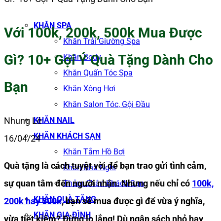
KHĂN SPA
Với 100k, 200k, 500k Mua Được
Khăn Trải Giường Spa
Gì? 10+ Gợi Ý Quà Tặng Dành Cho
Khăn Body
Khăn Quấn Tóc Spa
Bạn
Khăn Xông Hơi
Khăn Salon Tóc, Gội Đầu
KHĂN NAIL
Nhung Lê
KHĂN KHÁCH SẠN
16/04/24
Khăn Tắm Hồ Bơi
Quà tặng là cách tuyệt vời để bạn trao gửi tình cảm,
Khăn Nhà Nghỉ
sự quan tâm đến người nhận. Nhưng nếu chỉ có
100k,
Thảm Chân Khách Sạn
KHĂN QUÀ TẶNG
200k hay 500k
, bạn sẽ mua được gì để vừa ý nghĩa,
KHĂN GIA ĐÌNH
vừa tiết kiệm? Đừng lo lắng! Dù ngân sách nhỏ hay