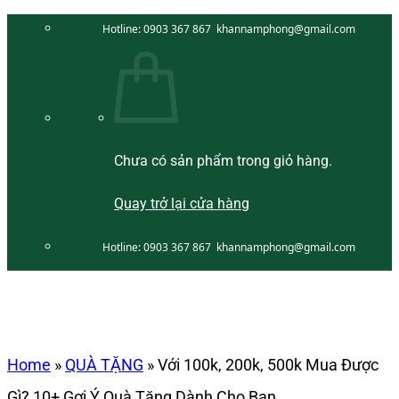
Bỏ
Hotline:
0903 367 867
khannamphong@gmail.com
qua
nội
dung
Chưa có sản phẩm trong giỏ hàng.
Quay trở lại cửa hàng
Hotline:
0903 367 867
khannamphong@gmail.com
Home
»
QUÀ TẶNG
»
Với 100k, 200k, 500k Mua Được
Gì? 10+ Gợi Ý Quà Tặng Dành Cho Bạn