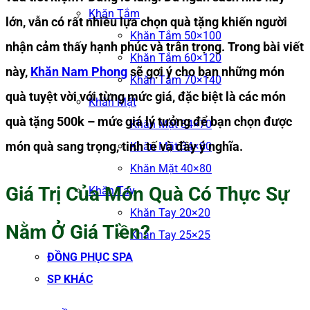
Khăn Tắm
lớn, vẫn có rất nhiều lựa chọn quà tặng khiến người
Khăn Tắm 50×100
nhận cảm thấy hạnh phúc và trân trọng. Trong bài viết
Khăn Tắm 60×120
này,
Khăn Nam Phong
sẽ gợi ý cho bạn những món
Khăn Tắm 70×140
quà tuyệt vời với từng mức giá, đặc biệt là các món
Khăn Mặt
quà tặng 500k – mức giá lý tưởng để bạn chọn được
Khăn Mặt 34×70
món quà sang trọng, tinh tế và đầy ý nghĩa.
Khăn Mặt 34×80
Khăn Mặt 40×80
Giá Trị Của Món Quà Có Thực Sự
Khăn Tay
Khăn Tay 20×20
Nằm Ở Giá Tiền?
Khăn Tay 25×25
ĐỒNG PHỤC SPA
SP KHÁC