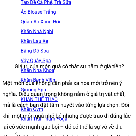
Tạp Dề Cà Phê, Trà Sữa
Áo Blouse Trắng
Quần Áo Xông Hơi
Khăn Nhà Nghỉ
Khăn Lau Xe
Băng Đô Spa
Váy Quây Spa
Giá trị của món quà có thật sự nằm ở giá tiền?
Khăn Nha Khoa
Khăn Bệnh Viện
Một món quà không cần phải xa hoa mới trở nên ý
Giường Spa
nghĩa. Điều quan trọng không nằm ở giá trị vật chất,
KHĂN THỂ THAO
mà là cách bạn đặt tâm huyết vào từng lựa chọn. Đôi
Khăn Gym
khi, một món quà nhỏ bé nhưng được trao đi đúng lúc
Khăn Trải Thảm Yoga
lại có sức mạnh gấp bội – đó có thể là sự vỗ về dịu