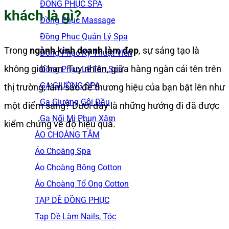
ĐỒNG PHỤC SPA
khách là gì?
Đồng Phục Massage
Đồng Phục Quản Lý Spa
Trong
ngành kinh doanh làm đẹp
, sự sáng tạo là
Đồng Phục Kỹ Thuật Viên
không giới hạn. Tuy nhiên, giữa hàng ngàn cái tên trên
Đồng Phục Lễ Tân Spa
GA GIƯỜNG SPA
thị trường, làm sao để thương hiệu của bạn bật lên như
Ga Giường Gội Đầu
một điểm sáng? Dưới đây là những hướng đi đã được
Ga Nối Mi Phun Xăm
kiểm chứng về độ hiệu quả.
ÁO CHOÀNG TẮM
Áo Choàng Spa
Áo Choàng Bông Cotton
Áo Choàng Tổ Ong Cotton
TẠP DỀ ĐỒNG PHỤC
Tạp Dề Làm Nails, Tóc