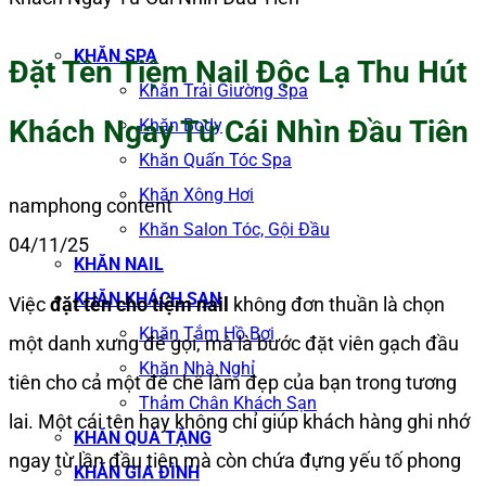
KHĂN SPA
Đặt Tên Tiệm Nail Độc Lạ Thu Hút
Khăn Trải Giường Spa
Khách Ngay Từ Cái Nhìn Đầu Tiên
Khăn Body
Khăn Quấn Tóc Spa
Khăn Xông Hơi
namphong content
Khăn Salon Tóc, Gội Đầu
04/11/25
KHĂN NAIL
KHĂN KHÁCH SẠN
Việc
đặt tên cho tiệm nail
không đơn thuần là chọn
Khăn Tắm Hồ Bơi
một danh xưng để gọi, mà là bước đặt viên gạch đầu
Khăn Nhà Nghỉ
tiên cho cả một đế chế làm đẹp của bạn trong tương
Thảm Chân Khách Sạn
lai. Một cái tên hay không chỉ giúp khách hàng ghi nhớ
KHĂN QUÀ TẶNG
ngay từ lần đầu tiên mà còn chứa đựng yếu tố phong
KHĂN GIA ĐÌNH