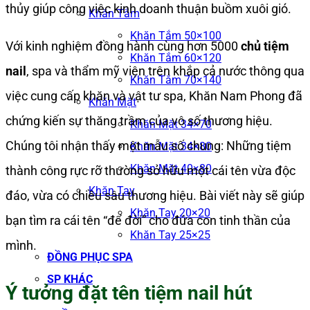
thủy giúp công việc kinh doanh thuận buồm xuôi gió.
Khăn Tắm
Khăn Tắm 50×100
Với kinh nghiệm đồng hành cùng hơn 5000
chủ tiệm
Khăn Tắm 60×120
nail
, spa và thẩm mỹ viện trên khắp cả nước thông qua
Khăn Tắm 70×140
việc cung cấp khăn và vật tư spa, Khăn Nam Phong đã
Khăn Mặt
chứng kiến sự thăng trầm của vô số thương hiệu.
Khăn Mặt 34×70
Chúng tôi nhận thấy một mẫu số chung: Những tiệm
Khăn Mặt 34×80
Khăn Mặt 40×80
thành công rực rỡ thường sở hữu một cái tên vừa độc
Khăn Tay
đáo, vừa có chiều sâu thương hiệu. Bài viết này sẽ giúp
Khăn Tay 20×20
bạn tìm ra cái tên “để đời” cho đứa con tinh thần của
Khăn Tay 25×25
mình.
ĐỒNG PHỤC SPA
SP KHÁC
Ý tưởng đặt tên tiệm nail hút