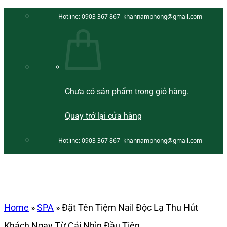
Bỏ
Hotline:
0903 367 867
khannamphong@gmail.com
qua
nội
dung
Chưa có sản phẩm trong giỏ hàng.
Quay trở lại cửa hàng
Hotline:
0903 367 867
khannamphong@gmail.com
Home
»
SPA
»
Đặt Tên Tiệm Nail Độc Lạ Thu Hút
Khách Ngay Từ Cái Nhìn Đầu Tiên