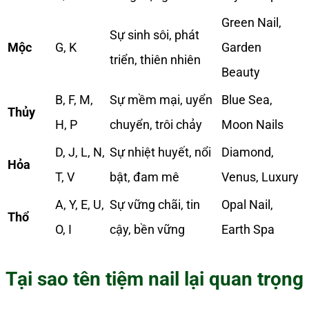
Green Nail,
Sự sinh sôi, phát
Mộc
G, K
Garden
triển, thiên nhiên
Beauty
B, F, M,
Sự mềm mại, uyển
Blue Sea,
Thủy
H, P
chuyển, trôi chảy
Moon Nails
D, J, L, N,
Sự nhiệt huyết, nổi
Diamond,
Hỏa
T, V
bật, đam mê
Venus, Luxury
A, Y, E, U,
Sự vững chãi, tin
Opal Nail,
Thổ
O, I
cậy, bền vững
Earth Spa
Tại sao tên tiệm nail lại quan trọng