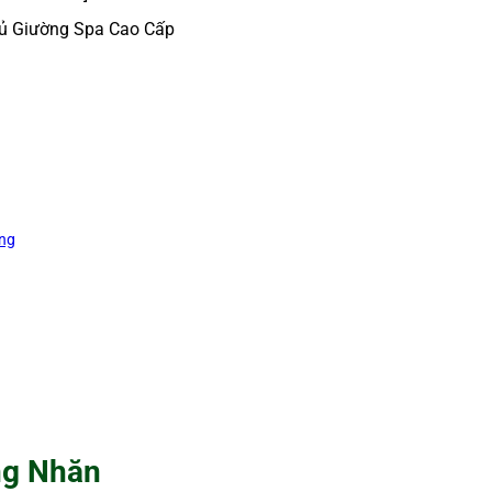
̉ Giường Spa Cao Cấp
ờng
ng Nhăn