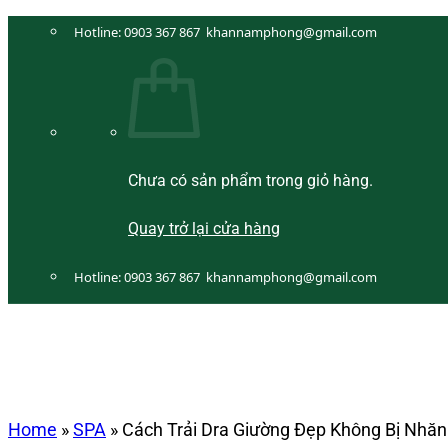
Bỏ
Hotline:
0903 367 867
khannamphong@gmail.com
qua
nội
dung
Chưa có sản phẩm trong giỏ hàng.
Quay trở lại cửa hàng
Hotline:
0903 367 867
khannamphong@gmail.com
Home
»
SPA
»
Cách Trải Dra Giường Đẹp Không Bị Nhăn