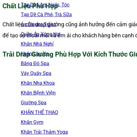
Tạp Dề Làm Nails, Tóc
Chất Liệu Phù Hợp
Tạp Dề Cà Phê, Trà Sữa
Chất liệu của drap giường cũng ảnh hưởng đến cảm giác
Áo Blouse Trắng
Quần Áo Xông Hơi
để tạo sự thoải mái và êm ái cho khách hàng bên cạnh đó 
Khăn Nhà Nghỉ
Trải Drap Giường Phù Hợp Với Kích Thước G
Khăn Lau Xe
Băng Đô Spa
Váy Quây Spa
Khăn Nha Khoa
Khăn Bệnh Viện
Giường Spa
KHĂN THỂ THAO
Khăn Gym
Khăn Trải Thảm Yoga