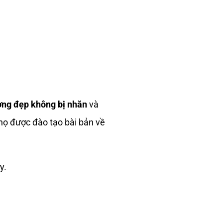
ường đẹp không bị nhăn
và
 họ được đào tạo bài bản về
y.