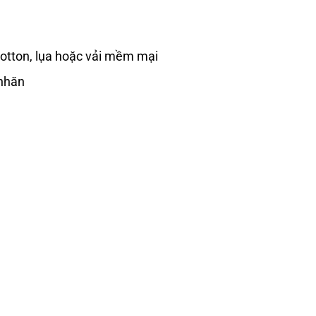
cotton, lụa hoặc vải mềm mại
 nhăn