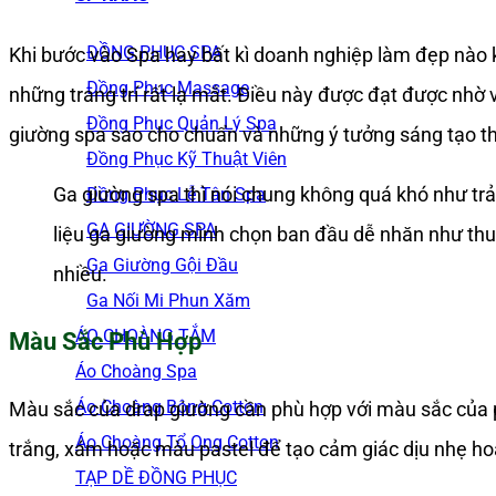
ĐỒNG PHỤC SPA
Khi bước vào Spa hay bất kì doanh nghiệp làm đẹp nào 
Đồng Phục Massage
những trang trí rất lạ mắt. Điều này được đạt được nhờ 
Đồng Phục Quản Lý Spa
giường spa sao cho chuẩn và những ý tưởng sáng tạo t
Đồng Phục Kỹ Thuật Viên
Ga giường spa thì nói chung không quá khó như trải
Đồng Phục Lễ Tân Spa
GA GIƯỜNG SPA
liệu ga giường mình chọn ban đầu dễ nhăn như thun,
Ga Giường Gội Đầu
nhiều.
Ga Nối Mi Phun Xăm
ÁO CHOÀNG TẮM
Màu Sắc Phù Hợp
Áo Choàng Spa
Áo Choàng Bông Cotton
Màu sắc của drap giường cần phù hợp với màu sắc của p
Áo Choàng Tổ Ong Cotton
trắng, xám hoặc màu pastel để tạo cảm giác dịu nhẹ ho
TẠP DỀ ĐỒNG PHỤC