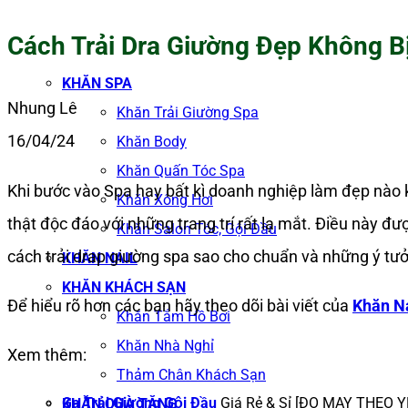
Cách Trải Dra Giường Đẹp Không B
KHĂN SPA
Nhung Lê
Khăn Trải Giường Spa
16/04/24
Khăn Body
Khăn Quấn Tóc Spa
Khi bước vào Spa hay bất kì doanh nghiệp làm đẹp nào 
Khăn Xông Hơi
thật độc đáo với những trang trí rất lạ mắt. Điều này 
Khăn Salon Tóc, Gội Đầu
cách trải drap giường spa sao cho chuẩn và những ý tư
KHĂN NAIL
KHĂN KHÁCH SẠN
Để hiểu rõ hơn các bạn hãy theo dõi bài viết của
Khăn N
Khăn Tắm Hồ Bơi
Khăn Nhà Nghỉ
Xem thêm:
Thảm Chân Khách Sạn
Ga Trải Giường Gội Đầu
Giá Rẻ & Sỉ [ĐO MAY THEO 
KHĂN QUÀ TẶNG