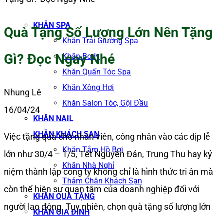
KHĂN SPA
Quà Tặng Số Lượng Lớn Nên Tặng
Khăn Trải Giường Spa
Gì? Đọc Ngay Nhé
Khăn Body
Khăn Quấn Tóc Spa
Khăn Xông Hơi
Nhung Lê
Khăn Salon Tóc, Gội Đầu
16/04/24
KHĂN NAIL
KHĂN KHÁCH SẠN
Việc tặng quà cho nhân viên, công nhân vào các dịp lễ
Khăn Tắm Hồ Bơi
lớn như 30/4 – 1/5, Tết Nguyên Đán, Trung Thu hay kỷ
Khăn Nhà Nghỉ
niệm thành lập công ty không chỉ là hình thức tri ân mà
Thảm Chân Khách Sạn
còn thể hiện sự quan tâm của doanh nghiệp đối với
KHĂN QUÀ TẶNG
người lao động. Tuy nhiên, chọn quà tặng số lượng lớn
KHĂN GIA ĐÌNH