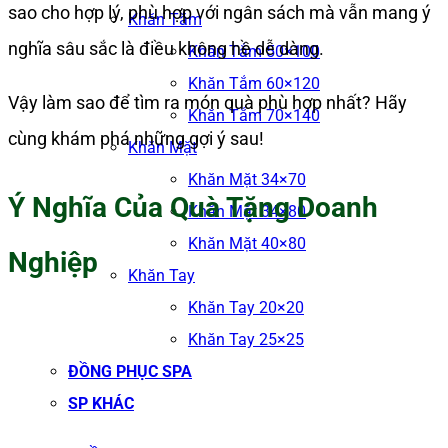
sao cho hợp lý, phù hợp với ngân sách mà vẫn mang ý
Khăn Tắm
nghĩa sâu sắc là điều không hề dễ dàng.
Khăn Tắm 50×100
Khăn Tắm 60×120
Vậy làm sao để tìm ra món quà phù hợp nhất? Hãy
Khăn Tắm 70×140
cùng khám phá những gợi ý sau!
Khăn Mặt
Khăn Mặt 34×70
Ý Nghĩa Của Quà Tặng Doanh
Khăn Mặt 34×80
Khăn Mặt 40×80
Nghiệp
Khăn Tay
Khăn Tay 20×20
Khăn Tay 25×25
ĐỒNG PHỤC SPA
SP KHÁC