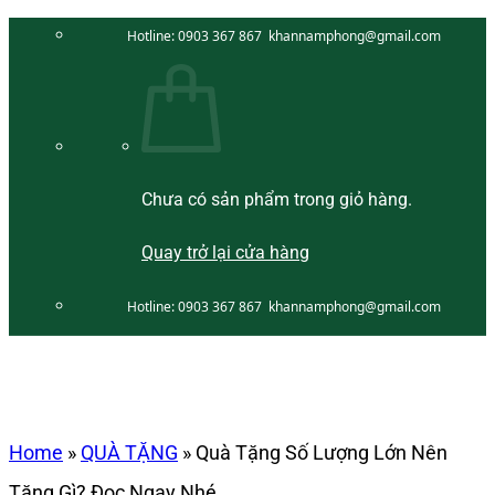
Bỏ
Hotline:
0903 367 867
khannamphong@gmail.com
qua
nội
dung
Chưa có sản phẩm trong giỏ hàng.
Quay trở lại cửa hàng
Hotline:
0903 367 867
khannamphong@gmail.com
Home
»
QUÀ TẶNG
»
Quà Tặng Số Lượng Lớn Nên
Tặng Gì? Đọc Ngay Nhé