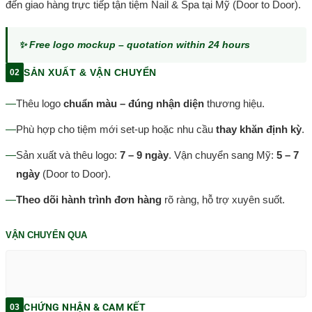
đến giao hàng trực tiếp tận tiệm Nail & Spa tại Mỹ (Door to Door).
✨ Free logo mockup – quotation within 24 hours
SẢN XUẤT & VẬN CHUYỂN
02
—
Thêu logo
chuẩn màu – đúng nhận diện
thương hiệu.
—
Phù hợp cho tiệm mới set-up hoặc nhu cầu
thay khăn định kỳ
.
—
Sản xuất và thêu logo:
7 – 9 ngày
. Vận chuyển sang Mỹ:
5 – 7
ngày
(Door to Door).
—
Theo dõi hành trình đơn hàng
rõ ràng, hỗ trợ xuyên suốt.
VẬN CHUYỂN QUA
CHỨNG NHẬN & CAM KẾT
03