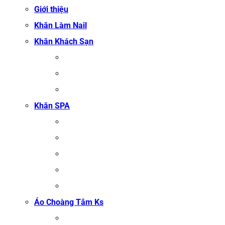
Giới thiệu
Khăn Làm Nail
Khăn Khách Sạn
KHĂN TẮM
KHĂN BÔNG XUẤT KHẨU
KHĂN MẶT
Khăn SPA
KHĂN TRẢI GIƯỜNG SPA
KHĂN GỘI SALON TÓC
KHĂN QUẤN BODY (KHĂN BODY)
KHĂN QUẤN TÓC SPA
KHĂN XÔNG HƠI
Áo Choàng Tắm Ks
ÁO CHOÀNG TẮM SPA