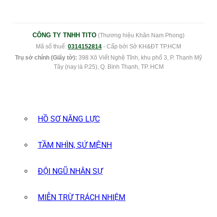
CÔNG TY TNHH TITO
(Thương hiệu Khăn Nam Phong)
Mã số thuế:
0314152814
- Cấp bởi Sở KH&ĐT TP.HCM
Trụ sở chính (Giấy tờ):
398 Xô Viết Nghệ Tĩnh, khu phố 3, P. Thạnh Mỹ
Tây (nay là P.25), Q. Bình Thạnh, TP. HCM
HỒ SƠ NĂNG LỰC
TẦM NHÌN, SỨ MỆNH
ĐỘI NGŨ NHÂN SỰ
MIỄN TRỪ TRÁCH NHIỆM