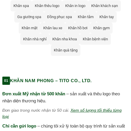
Khăn spa
Khăn thêu logo
Khăn in logo
Khăn khách sạn
Ga giường spa
Đồng phục spa
Khăn tắm
Khăn tay
Khăn mặt
Khăn lau xe
Khăn hồ bơi
Khăn gym
Khăn nhà nghỉ
Khăn nha khoa
Khăn bệnh viện
Khăn quà tặng
KHĂN NAM PHONG – TITO CO., LTD.
01
Đơn xuất Mỹ nhận từ 500 khăn
– sản xuất và thêu logo theo
nhận diện thương hiệu.
Đơn giao trong nước nhận từ 50 cái.
Xem số lượng tối thiểu từng
loại
Chỉ cần gửi logo
– chúng tôi xử lý toàn bộ quy trình từ sản xuất