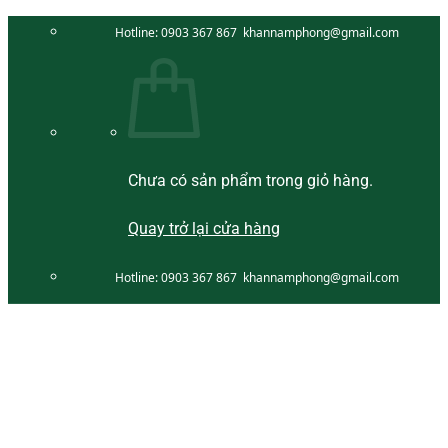
Bỏ
Hotline:
0903 367 867
khannamphong@gmail.com
qua
nội
dung
Chưa có sản phẩm trong giỏ hàng.
Quay trở lại cửa hàng
Hotline:
0903 367 867
khannamphong@gmail.com