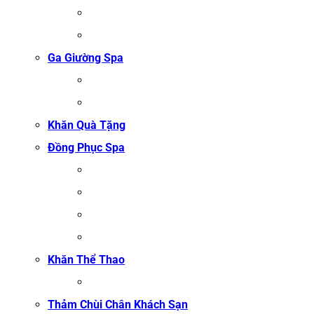
ÁO CHOÀNG BÔNG COTTON
ÁO CHOÀNG TỔ ONG COTTON TRẮNG
Ga Giường Spa
GA GIƯỜNG NỐI MI
GA GIƯỜNG GỘI ĐẦU
Khăn Quà Tặng
Đồng Phục Spa
ĐỒNG PHỤC MASSAGE
ĐỒNG PHỤC LỄ TÂN SPA
ĐỒNG PHỤC QUẢN LÝ SPA
ĐỒNG PHỤC KỸ THUẬT VIÊN SPA
Khăn Thể Thao
KHĂN TẬP GYM
Thảm Chùi Chân Khách Sạn