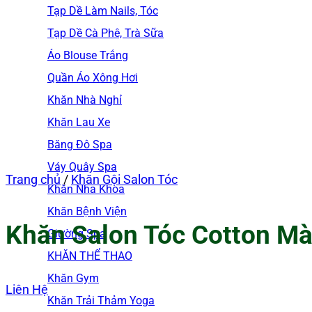
Tạp Dề Làm Nails, Tóc
Tạp Dề Cà Phê, Trà Sữa
Áo Blouse Trắng
Quần Áo Xông Hơi
Khăn Nhà Nghỉ
Khăn Lau Xe
Băng Đô Spa
Váy Quây Spa
Trang chủ
/
Khăn Gội Salon Tóc
Khăn Nha Khoa
Khăn Bệnh Viện
Khăn Salon Tóc Cotton Mà
Giường Spa
KHĂN THỂ THAO
Khăn Gym
Liên Hệ
Khăn Trải Thảm Yoga