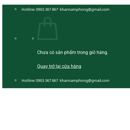
Bỏ
Hotline:
0903 367 867
khannamphong@gmail.com
qua
nội
dung
Chưa có sản phẩm trong giỏ hàng.
Quay trở lại cửa hàng
Hotline:
0903 367 867
khannamphong@gmail.com