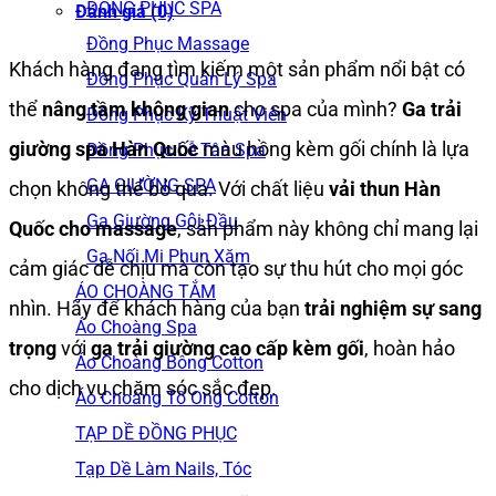
ĐỒNG PHỤC SPA
Đánh giá (0)
Đồng Phục Massage
Khách hàng đang tìm kiếm một sản phẩm nổi bật có
Đồng Phục Quản Lý Spa
thể
nâng tầm không gian
cho spa của mình?
Ga trải
Đồng Phục Kỹ Thuật Viên
giường spa Hàn Quốc
màu hồng kèm gối chính là lựa
Đồng Phục Lễ Tân Spa
GA GIƯỜNG SPA
chọn không thể bỏ qua. Với chất liệu
vải thun Hàn
Ga Giường Gội Đầu
Quốc cho massage
, sản phẩm này không chỉ mang lại
Ga Nối Mi Phun Xăm
cảm giác dễ chịu mà còn tạo sự thu hút cho mọi góc
ÁO CHOÀNG TẮM
nhìn. Hãy để khách hàng của bạn
trải nghiệm sự sang
Áo Choàng Spa
trọng
với
ga trải giường cao cấp kèm gối
, hoàn hảo
Áo Choàng Bông Cotton
cho dịch vụ chăm sóc sắc đẹp.
Áo Choàng Tổ Ong Cotton
TẠP DỀ ĐỒNG PHỤC
Tạp Dề Làm Nails, Tóc