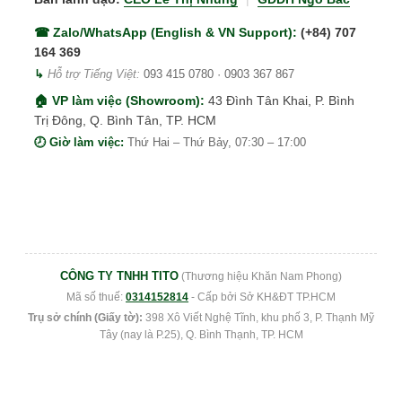
☎ Zalo/WhatsApp (English & VN Support):
(+84) 707
164 369
↳
Hỗ trợ Tiếng Việt:
093 415 0780
·
0903 367 867
🏠 VP làm việc (Showroom):
43 Đình Tân Khai, P. Bình
Trị Đông, Q. Bình Tân, TP. HCM
🕗 Giờ làm việc:
Thứ Hai – Thứ Bảy, 07:30 – 17:00
CÔNG TY TNHH TITO
(Thương hiệu Khăn Nam Phong)
Mã số thuế:
0314152814
- Cấp bởi Sở KH&ĐT TP.HCM
Trụ sở chính (Giấy tờ):
398 Xô Viết Nghệ Tĩnh, khu phố 3, P. Thạnh Mỹ
Tây (nay là P.25), Q. Bình Thạnh, TP. HCM