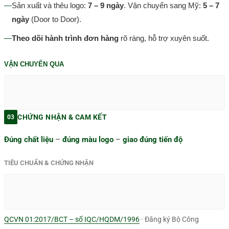
—
Sản xuất và thêu logo:
7 – 9 ngày
. Vận chuyển sang Mỹ:
5 – 7
ngày
(Door to Door).
—
Theo dõi hành trình đơn hàng
rõ ràng, hỗ trợ xuyên suốt.
VẬN CHUYỂN QUA
CHỨNG NHẬN & CAM KẾT
03
Đúng chất liệu
–
đúng màu logo
–
giao đúng tiến độ
TIÊU CHUẨN & CHỨNG NHẬN
QCVN 01:2017/BCT – số IQC/HQDM/1996
· Đăng ký Bộ Công