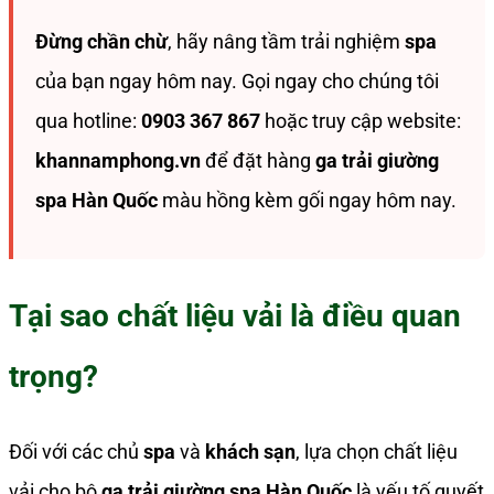
Đừng chần chừ
, hãy nâng tầm trải nghiệm
spa
của bạn ngay hôm nay. Gọi ngay cho chúng tôi
qua hotline:
0903 367 867
hoặc truy cập website:
khannamphong.vn
để đặt hàng
ga trải giường
spa
Hàn Quốc
màu hồng kèm gối ngay hôm nay.
Tại sao chất liệu vải là điều quan
trọng?
Đối với các chủ
spa
và
khách sạn
, lựa chọn chất liệu
vải cho bộ
ga trải giường spa Hàn Quốc
là yếu tố quyết