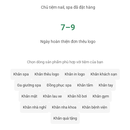
Chủ tiệm nail, spa đã đặt hàng
7–9
Ngày hoàn thiện đơn thêu logo
Chọn dòng sản phẩm phù hợp với tiệm của bạn
Khăn spa
Khăn thêu logo
Khăn in logo
Khăn khách sạn
Ga giường spa
Đồng phục spa
Khăn tắm
Khăn tay
Khăn mặt
Khăn lau xe
Khăn hồ bơi
Khăn gym
Khăn nhà nghỉ
Khăn nha khoa
Khăn bệnh viện
Khăn quà tặng