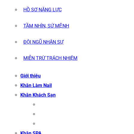
HỒ SƠ NĂNG LỰC
TẦM NHÌN, SỨ MỆNH
ĐỘI NGŨ NHÂN SỰ
MIỄN TRỪ TRÁCH NHIỆM
Giới thiệu
Khăn Làm Nail
Khăn Khách Sạn
KHĂN TẮM
KHĂN BÔNG XUẤT KHẨU
KHĂN MẶT
Khăn SPA