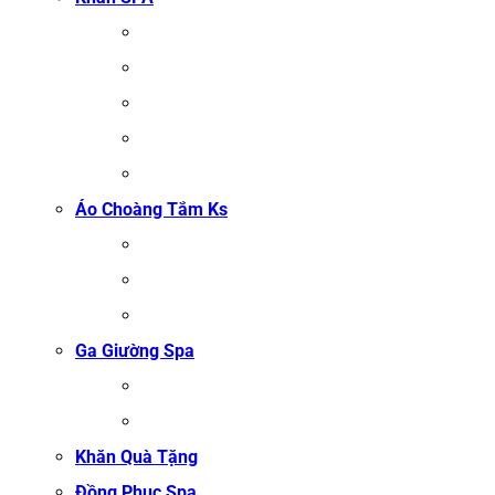
KHĂN TRẢI GIƯỜNG SPA
KHĂN GỘI SALON TÓC
KHĂN QUẤN BODY (KHĂN BODY)
KHĂN QUẤN TÓC SPA
KHĂN XÔNG HƠI
Áo Choàng Tắm Ks
ÁO CHOÀNG TẮM SPA
ÁO CHOÀNG BÔNG COTTON
ÁO CHOÀNG TỔ ONG COTTON TRẮNG
Ga Giường Spa
GA GIƯỜNG NỐI MI
GA GIƯỜNG GỘI ĐẦU
Khăn Quà Tặng
Đồng Phục Spa