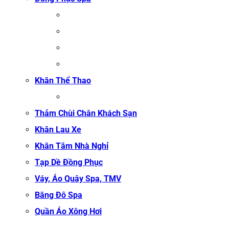
ĐỒNG PHỤC MASSAGE
ĐỒNG PHỤC LỄ TÂN SPA
ĐỒNG PHỤC QUẢN LÝ SPA
ĐỒNG PHỤC KỸ THUẬT VIÊN SPA
Khăn Thể Thao
KHĂN TẬP GYM
Thảm Chùi Chân Khách Sạn
Khăn Lau Xe
Khăn Tắm Nhà Nghỉ
Tạp Dề Đồng Phục
Váy, Áo Quây Spa, TMV
Băng Đô Spa
Quần Áo Xông Hơi