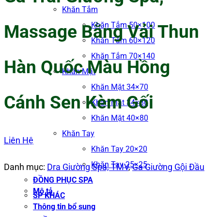
Khăn Tắm
Khăn Tắm 50×100
Massage Bằng Vải Thun
Khăn Tắm 60×120
Khăn Tắm 70×140
Hàn Quốc Màu Hồng
Khăn Mặt
Khăn Mặt 34×70
Cánh Sen Kèm Gối
Khăn Mặt 34×80
Khăn Mặt 40×80
Khăn Tay
Liên Hệ
Khăn Tay 20×20
Khăn Tay 25×25
Danh mục:
Dra Giường Spa, TMV
,
Ga Giường Gội Đầu
ĐỒNG PHỤC SPA
Mô tả
SP KHÁC
Thông tin bổ sung