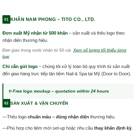
KHĂN NAM PHONG – TITO CO., LTD.
01
Đơn xuất Mỹ nhận từ 500 khăn
– sản xuất và thêu logo theo
nhận diện thương hiệu.
Đơn giao trong nước nhận từ 50 cái.
Xem số lượng tối thiểu từng
loại
Chỉ cần gửi logo
– chúng tôi xử lý toàn bộ quy trình từ sản xuất
đến giao hàng trực tiếp tận tiệm Nail & Spa tại Mỹ (Door to Door).
✨ Free logo mockup – quotation within 24 hours
SẢN XUẤT & VẬN CHUYỂN
02
—
Thêu logo
chuẩn màu – đúng nhận diện
thương hiệu.
—
Phù hợp cho tiệm mới set-up hoặc nhu cầu
thay khăn định kỳ
.