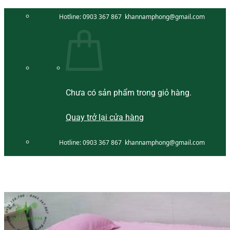
Bỏ
Hotline:
0903 367 867
khannamphong@gmail.com
qua
nội
dung
Chưa có sản phẩm trong giỏ hàng.
Quay trở lại cửa hàng
Hotline:
0903 367 867
khannamphong@gmail.com