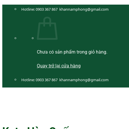
Bỏ
Hotline:
0903 367 867
khannamphong@gmail.com
qua
nội
dung
Chưa có sản phẩm trong giỏ hàng.
Quay trở lại cửa hàng
Hotline:
0903 367 867
khannamphong@gmail.com