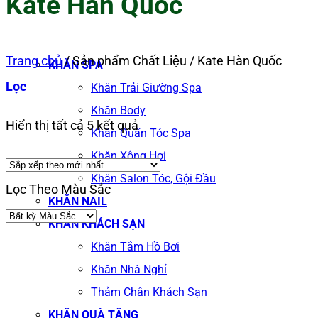
Kate Hàn Quốc
Trang chủ
/
Sản phẩm Chất Liệu
/
Kate Hàn Quốc
KHĂN SPA
Lọc
Khăn Trải Giường Spa
Khăn Body
Đã
Hiển thị tất cả 5 kết quả
Khăn Quấn Tóc Spa
sắp
Khăn Xông Hơi
xếp
Khăn Salon Tóc, Gội Đầu
Lọc Theo Màu Sắc
theo
KHĂN NAIL
KHĂN KHÁCH SẠN
mới
Khăn Tắm Hồ Bơi
nhất
Khăn Nhà Nghỉ
Thảm Chân Khách Sạn
KHĂN QUÀ TẶNG