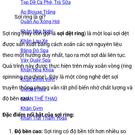
Tạp Dề Cà Phê, Trà Sữa
Áo Blouse Trắng
Sợi ring là gì?
Quần Áo Xông Hơi
Khăn Nhà Nghỉ
Sợi ring (hay còn gọi là
sợi dệt ring
) là một loại sợi dệt
Khăn Lau Xe
được sản xuất bằng cách xoắn các sợi nguyên liệu
Băng Đô Spa
theo một hướng duy nhất, tạo ra một sợi dài liên tục.
Váy Quây Spa
Quá trình này được thực hiện trên máy xoắn vòng (ring
Khăn Nha Khoa
spinning machine). Đây là một công nghệ dệt sợi
Khăn Bệnh Viện
truyền thống nhưng vẫn rất phổ biến nhờ chất lượng và
Giường Spa
độ bền cao.
KHĂN THỂ THAO
Khăn Gym
Đặc điểm nổi bật của sợi ring:
Khăn Trải Thảm Yoga
Độ bền cao:
Sợi ring có độ bền tốt hơn nhiều so