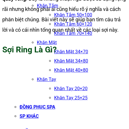
Khăn Tắm
rãi nhưng không phải ai cũng hiểu rõ ý nghĩa và cách
Khăn Tắm 50×100
phân biệt chúng. Bài viết này sẽ giúp bạn tìm câu trả
Khăn Tắm 60×120
lời và có cái nhìn tổng quan nhất về các loại sợi này.
Khăn Tắm 70×140
Khăn Mặt
Sợi Ring Là Gì?
Khăn Mặt 34×70
Khăn Mặt 34×80
Khăn Mặt 40×80
Khăn Tay
Khăn Tay 20×20
Khăn Tay 25×25
ĐỒNG PHỤC SPA
SP KHÁC