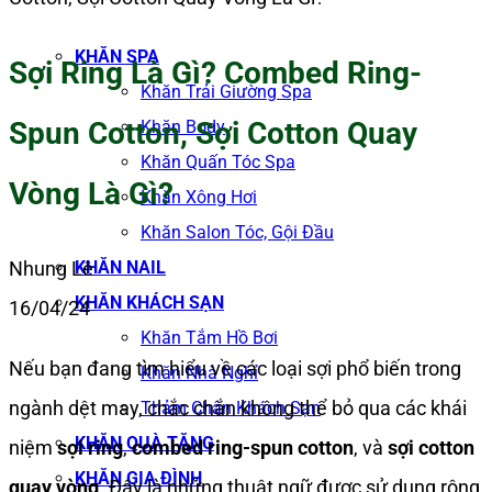
KHĂN SPA
Sợi Ring Là Gì? Combed Ring-
Khăn Trải Giường Spa
Spun Cotton, Sợi Cotton Quay
Khăn Body
Khăn Quấn Tóc Spa
Vòng Là Gì?
Khăn Xông Hơi
Khăn Salon Tóc, Gội Đầu
KHĂN NAIL
Nhung Lê
KHĂN KHÁCH SẠN
16/04/24
Khăn Tắm Hồ Bơi
Nếu bạn đang tìm hiểu về các loại sợi phổ biến trong
Khăn Nhà Nghỉ
ngành dệt may, chắc chắn không thể bỏ qua các khái
Thảm Chân Khách Sạn
KHĂN QUÀ TẶNG
niệm
sợi ring
,
combed ring-spun cotton
, và
sợi cotton
KHĂN GIA ĐÌNH
quay vòng
. Đây là những thuật ngữ được sử dụng rộng