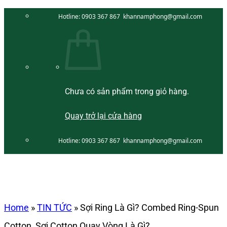
Bỏ
Hotline:
0903 367 867
khannamphong@gmail.com
qua
nội
dung
Chưa có sản phẩm trong giỏ hàng.
Quay trở lại cửa hàng
Hotline:
0903 367 867
khannamphong@gmail.com
Home
»
TIN TỨC
»
Sợi Ring Là Gì? Combed Ring-Spun
Cotton, Sợi Cotton Quay Vòng Là Gì?