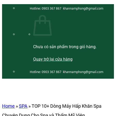
Bỏ
Hotline:
0903 367 867
khannamphong@gmail.com
qua
nội
dung
Chưa có sản phẩm trong giỏ hàng.
Quay trở lại cửa hàng
Hotline:
0903 367 867
khannamphong@gmail.com
Home
»
SPA
»
TOP 10+ Dòng Máy Hấp Khăn Spa
Chuyên Dụng Cho Spa và Thẩm Mỹ Viện