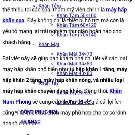
Khăn Tắm
thể thiếu tại các spa, thẩm mỹ viện chính là
máy hấp
Khăn Tắm 50×100
khăn spa
. Đây không chỉ là thiết bị hỗ trợ, mà còn là
Khăn Tắm 60×120
yếu tố mang lại trải nghiệm thư giãn hoàn hảo cho
Khăn Tắm 70×140
khách hàng.
Khăn Mặt
Khăn Mặt 34×70
Bài viết này sẽ giúp bạn khám phá chi tiết về các loại
Khăn Mặt 34×80
máy hấp khăn phổ biến như
tủ hấp khăn 1 tầng, máy
Khăn Mặt 40×80
hấp khăn 2 tầng, máy hấp khăn nóng, và nhiều loại
Khăn Tay
máy hấp khăn chuyên dụng khác.
Đồng thời,
Khăn
Khăn Tay 20×20
Nam Phong
sẽ cung cấp thông tin về giá cả, lợi ích,
Khăn Tay 25×25
ĐỒNG PHỤC SPA
cũng như cách lựa chọn máy phù hợp cho cơ sở kinh
SP KHÁC
doanh của bạn.