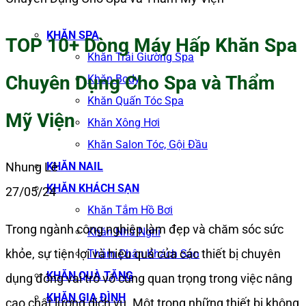
KHĂN SPA
TOP 10+ Dòng Máy Hấp Khăn Spa
Khăn Trải Giường Spa
Chuyên Dụng Cho Spa và Thẩm
Khăn Body
Khăn Quấn Tóc Spa
Mỹ Viện
Khăn Xông Hơi
Khăn Salon Tóc, Gội Đầu
KHĂN NAIL
Nhung Lê
KHĂN KHÁCH SẠN
27/05/24
Khăn Tắm Hồ Bơi
Trong ngành công nghiệp làm đẹp và chăm sóc sức
Khăn Nhà Nghỉ
khỏe, sự tiện lợi và hiệu quả của các thiết bị chuyên
Thảm Chân Khách Sạn
KHĂN QUÀ TẶNG
dụng đóng vai trò vô cùng quan trọng trong việc nâng
KHĂN GIA ĐÌNH
cao chất lượng dịch vụ. Một trong những thiết bị không