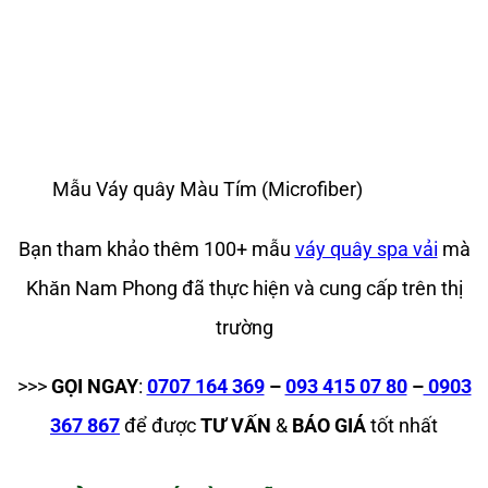
Mẫu Váy quây Màu Tím (Microfiber)
Bạn tham khảo thêm 100+ mẫu
váy quây spa vải
mà
Khăn Nam Phong đã thực hiện và cung cấp trên thị
trường
>>>
GỌI NGAY
:
0707 164 369
–
093 415 07 80
–
0903
367 867
để được
TƯ VẤN
&
BÁO GIÁ
tốt nhất