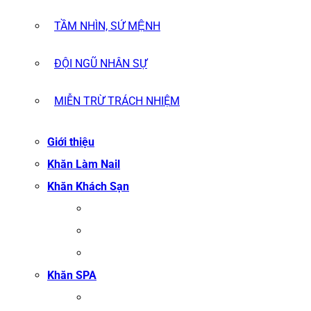
TẦM NHÌN, SỨ MỆNH
ĐỘI NGŨ NHÂN SỰ
MIỄN TRỪ TRÁCH NHIỆM
Giới thiệu
Khăn Làm Nail
Khăn Khách Sạn
KHĂN TẮM
KHĂN BÔNG XUẤT KHẨU
KHĂN MẶT
Khăn SPA
KHĂN TRẢI GIƯỜNG SPA