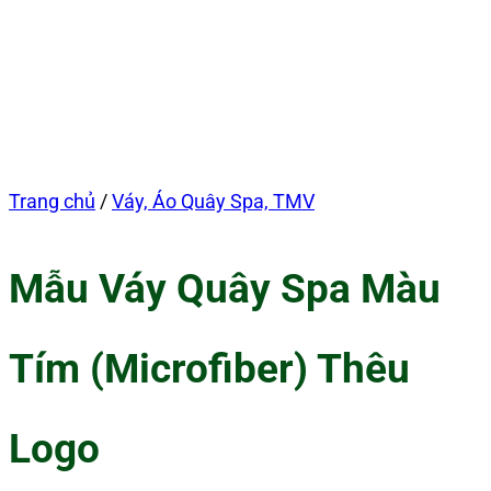
Trang chủ
/
Váy, Áo Quây Spa, TMV
Mẫu Váy Quây Spa Màu
Tím (Microfiber) Thêu
Logo