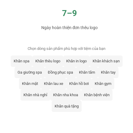
7–9
Ngày hoàn thiện đơn thêu logo
Chọn dòng sản phẩm phù hợp với tiệm của bạn
Khăn spa
Khăn thêu logo
Khăn in logo
Khăn khách sạn
Ga giường spa
Đồng phục spa
Khăn tắm
Khăn tay
Khăn mặt
Khăn lau xe
Khăn hồ bơi
Khăn gym
Khăn nhà nghỉ
Khăn nha khoa
Khăn bệnh viện
Khăn quà tặng