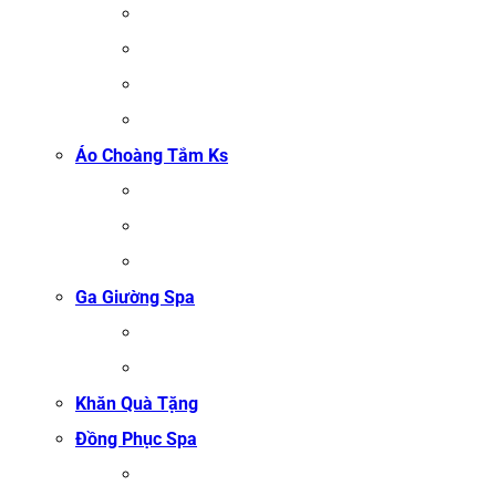
KHĂN GỘI SALON TÓC
KHĂN QUẤN BODY (KHĂN BODY)
KHĂN QUẤN TÓC SPA
KHĂN XÔNG HƠI
Áo Choàng Tắm Ks
ÁO CHOÀNG TẮM SPA
ÁO CHOÀNG BÔNG COTTON
ÁO CHOÀNG TỔ ONG COTTON TRẮNG
Ga Giường Spa
GA GIƯỜNG NỐI MI
GA GIƯỜNG GỘI ĐẦU
Khăn Quà Tặng
Đồng Phục Spa
ĐỒNG PHỤC MASSAGE