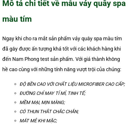
Mô tả chi tiết về mẫu váy quây spa
màu tím
Ngay khi cho ra mắt sản phẩm váy quây spa màu tím
đã gây được ấn tượng khá tốt với các khách hàng khi
đến Nam Phong test sản phẩm. Với giá thành không
hề cao cùng với những tính năng vượt trội của chúng:
ĐỘ BỀN CAO VỚI CHẤT LIỆU MICROFIBER CAO CẤP;
ĐƯỜNG CHỈ MAY TỈ MỈ, TINH TẾ;
MỀM MẠI, MỊN MÀNG;
CÓ THUN THẮT CHẮC CHẮN;
MÁT MẺ KHI MẶC;