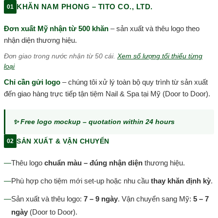
KHĂN NAM PHONG – TITO CO., LTD.
01
Đơn xuất Mỹ nhận từ 500 khăn
– sản xuất và thêu logo theo
nhận diện thương hiệu.
Đơn giao trong nước nhận từ 50 cái.
Xem số lượng tối thiểu từng
loại
Chỉ cần gửi logo
– chúng tôi xử lý toàn bộ quy trình từ sản xuất
đến giao hàng trực tiếp tận tiệm Nail & Spa tại Mỹ (Door to Door).
✨ Free logo mockup – quotation within 24 hours
SẢN XUẤT & VẬN CHUYỂN
02
—
Thêu logo
chuẩn màu – đúng nhận diện
thương hiệu.
—
Phù hợp cho tiệm mới set-up hoặc nhu cầu
thay khăn định kỳ
.
—
Sản xuất và thêu logo:
7 – 9 ngày
. Vận chuyển sang Mỹ:
5 – 7
ngày
(Door to Door).