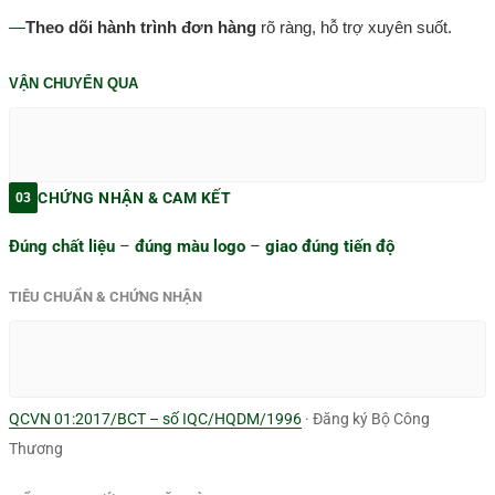
—
Theo dõi hành trình đơn hàng
rõ ràng, hỗ trợ xuyên suốt.
VẬN CHUYỂN QUA
CHỨNG NHẬN & CAM KẾT
03
Đúng chất liệu
–
đúng màu logo
–
giao đúng tiến độ
TIÊU CHUẨN & CHỨNG NHẬN
QCVN 01:2017/BCT – số IQC/HQDM/1996
· Đăng ký Bộ Công
Thương