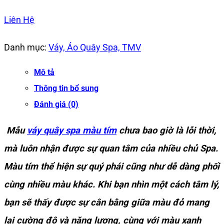
Liên Hệ
Danh mục:
Váy, Áo Quây Spa, TMV
Mô tả
Thông tin bổ sung
Đánh giá (0)
Mẫu
váy quây spa màu tím
chưa bao giờ là lỗi thời,
mà luôn nhận được sự quan tâm của nhiều chủ Spa.
Màu tím thể hiện sự quý phái cũng như dễ dàng phối
cùng nhiều màu khác. Khi bạn nhìn một cách tâm lý,
bạn sẽ thấy được sự cân bằng giữa màu đỏ mang
lại cường độ và năng lượng, cùng với màu xanh