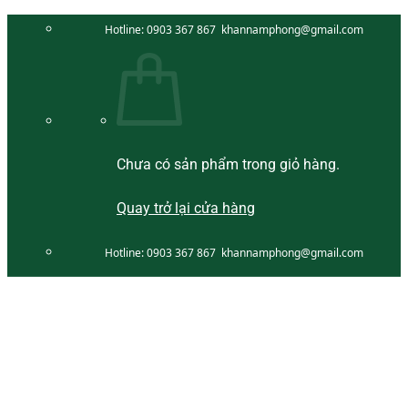
Bỏ
Hotline:
0903 367 867
khannamphong@gmail.com
qua
nội
dung
Chưa có sản phẩm trong giỏ hàng.
Quay trở lại cửa hàng
Hotline:
0903 367 867
khannamphong@gmail.com