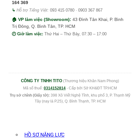
164 369
↳
Hỗ trợ Tiếng Việt:
093 415 0780
·
0903 367 867
🏠 VP làm việc (Showroom):
43 Đình Tân Khai, P. Bình
Trị Đông, Q. Bình Tân, TP. HCM
🕗 Giờ làm việc:
Thứ Hai – Thứ Bảy, 07:30 – 17:00
CÔNG TY TNHH TITO
(Thương hiệu Khăn Nam Phong)
Mã số thuế:
0314152814
- Cấp bởi Sở KH&ĐT TP.HCM
Trụ sở chính (Giấy tờ):
398 Xô Viết Nghệ Tĩnh, khu phố 3, P. Thạnh Mỹ
Tây (nay là P.25), Q. Bình Thạnh, TP. HCM
HỒ SƠ NĂNG LỰC