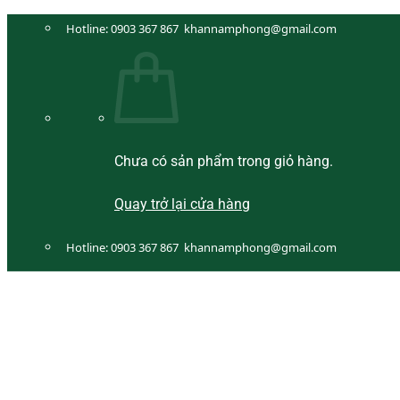
Bỏ
Hotline:
0903 367 867
khannamphong@gmail.com
qua
nội
dung
Chưa có sản phẩm trong giỏ hàng.
Quay trở lại cửa hàng
Hotline:
0903 367 867
khannamphong@gmail.com